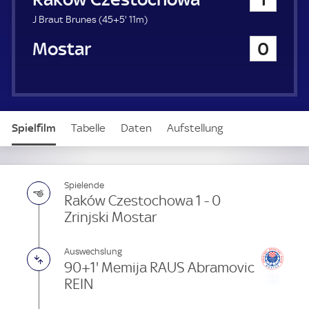
a
u
5
J Braut Brunes (
45+5'
11m)
e
0
Zrinjski Mostar
0
r
.
m
i
n
u
t
Spielfilm
Tabelle
Daten
Aufstellung
e
Spielende
Raków Czestochowa 1 - 0
Zrinjski Mostar
Auswechslung
90+1' Memija RAUS Abramovic
REIN