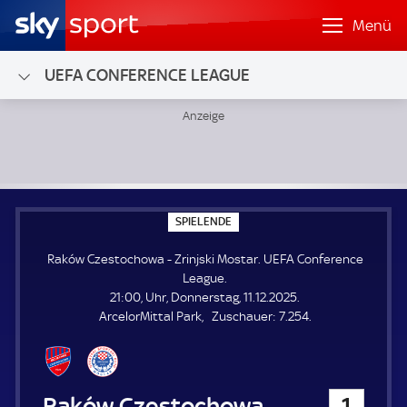
Menü
UEFA CONFERENCE LEAGUE
Raków Czestochowa - Zrinjski Mostar; UEFA Conference L
S
SPIELENDE
P
I
Raków Czestochowa - Zrinjski Mostar. UEFA Conference
E
L
League.
E
21:00, Uhr, Donnerstag, 11.12.2025.
N
D
Z
ArcelorMittal Park
Zuschauer:
7.254.
E
u
s
c
h
Raków Czestochowa
1