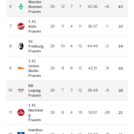
Werder
6
Bremen
26
12
7
7
42:36
+6
43
Frauen
1. FC
7
Köln
26
11
4
11
36:37
-1
37
Frauen
SC
8
Freiburg
26
10
4
12
44:46
-2
34
Frauen
1. FC
Union
9
26
8
6
12
42:51
-9
30
Berlin
Frauen
RB
10
Leipzig
26
7
7
12
39:48
-9
28
Frauen
1. FC
Nürnber
11
26
6
4
16
33:61
-28
22
g
Frauen
Hambur