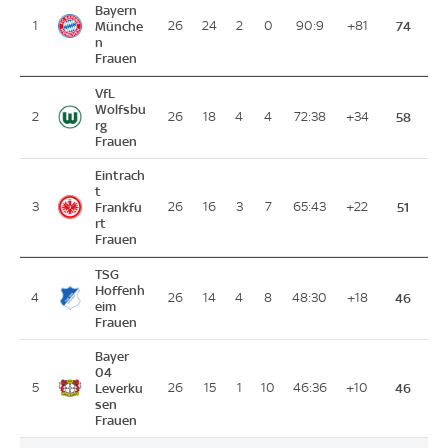
Bayern
1
Münche
26
24
2
0
90:9
+81
74
n
Frauen
VfL
Wolfsbu
2
26
18
4
4
72:38
+34
58
rg
Frauen
Eintrach
t
3
Frankfu
26
16
3
7
65:43
+22
51
rt
Frauen
TSG
Hoffenh
4
26
14
4
8
48:30
+18
46
eim
Frauen
Bayer
04
5
Leverku
26
15
1
10
46:36
+10
46
sen
Frauen