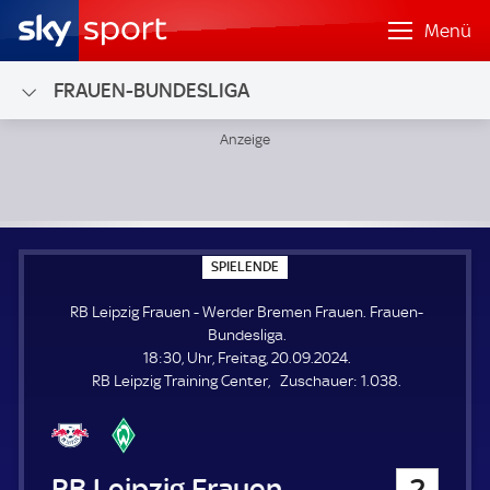
Menü
FRAUEN-BUNDESLIGA
RB Leipzig Frauen - Werder Bremen Frauen; Frauen-Bundes
S
SPIELENDE
P
I
RB Leipzig Frauen - Werder Bremen Frauen. Frauen-
E
L
Bundesliga.
E
18:30, Uhr, Freitag, 20.09.2024.
N
D
Z
RB Leipzig Training Center
Zuschauer:
1.038.
E
u
s
c
h
RB Leipzig Frauen
2