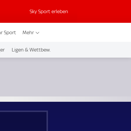
Sky Sport erleben
r Sport
Mehr
ger
Ligen & Wettbew.