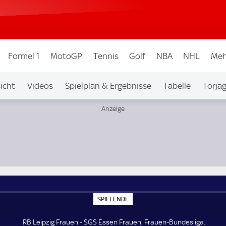
Formel 1
MotoGP
Tennis
Golf
NBA
NHL
Meh
icht
Videos
Spielplan & Ergebnisse
Tabelle
Torjä
S
SPIELENDE
P
I
E
RB Leipzig Frauen - SGS Essen Frauen. Frauen-Bundesliga.