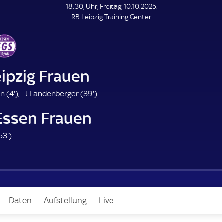
L
18:30, Uhr, Freitag, 10.10.2025.
E
RB Leipzig Training Center.
N
D
E
ipzig Frauen
4
3
n (
4'
)
J Landenberger (
39'
)
.
9
Essen Frauen
m
.
i
m
5
53'
)
n
i
3
u
n
.
t
u
m
e
t
i
e
n
Daten
Aufstellung
Live
u
t