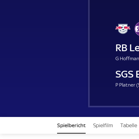
RB Le
G Hoffman
SGS 
P Platner (
Spielbericht
Spielfilm
Tabelle