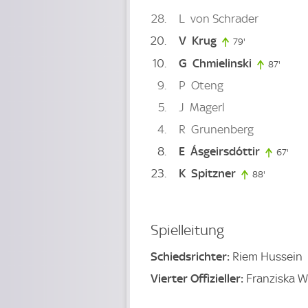
28
L
von Schrader
20
V
Krug
79'
79. minute
10
G
Chmielinski
87'
87. mi
9
P
Oteng
5
J
Magerl
4
R
Grunenberg
8
E
Ásgeirsdóttir
67'
67. 
23
K
Spitzner
88'
88. minut
Spielleitung
Schiedsrichter:
Riem Hussein
Vierter Offizieller:
Franziska W