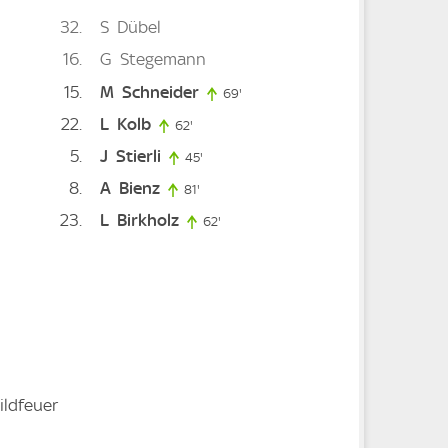
32
S
Dübel
16
G
Stegemann
15
M
Schneider
nute
69'
69. minute
22
L
Kolb
62'
62. minute
5
J
Stierli
45'
45. minute
8
A
Bienz
81'
81. minute
23
L
Birkholz
minute
62'
62. minute
e
ildfeuer