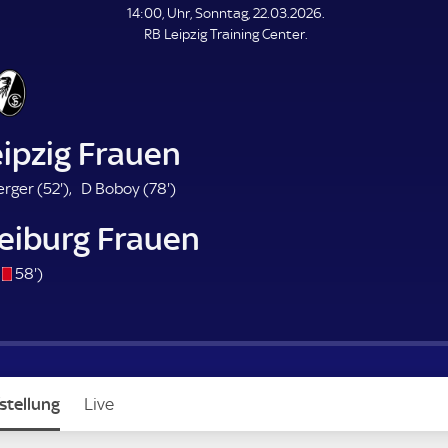
L
14:00, Uhr, Sonntag, 22.03.2026.
E
RB Leipzig Training Center.
N
D
E
ipzig Frauen
5
7
rger (
52'
)
D Boboy (
78'
)
2
8
reiburg Frauen
.
.
m
m
s
5
58'
)
i
i
/
8
n
n
o
.
u
u
m
t
t
i
e
e
n
stellung
Live
u
t