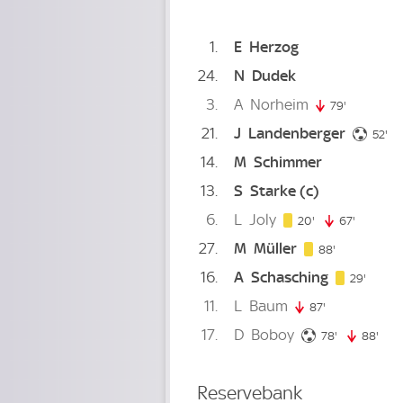
1
E
Herzog
24
N
Dudek
3
A
Norheim
79'
79. minute
21
J
Landenberger
52
52'
14
M
Schimmer
13
S
Starke
(c)
6
L
Joly
20. minute
20'
67'
67. minu
27
M
Müller
88. minute
88'
16
A
Schasching
29. mi
29'
11
L
Baum
87'
87. minute
17
D
Boboy
78. minute
78'
88'
88. 
Reservebank