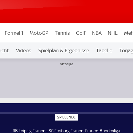
Formel 1
MotoGP
Tennis
Golf
NBA
NHL
Meh
icht
Videos
Spielplan & Ergebnisse
Tabelle
Torjä
S
SPIELENDE
P
I
E
RB Leipzig Frauen - SC Freiburg Frauen. Frauen-Bundesliga.