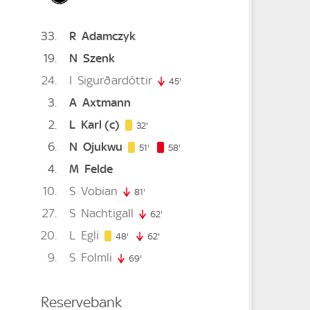
33
R
Adamczyk
19
N
Szenk
24
I
Sigurðardóttir
45'
45. minute
3
A
Axtmann
. minute
2
L
Karl
(c)
32. minute
32'
6
N
Ojukwu
51. minute
58. minute
51'
58'
4
M
Felde
te
10
S
Vobian
81'
81. minute
27
S
Nachtigall
nute
62'
62. minute
20
L
Egli
48. minute
48'
62'
62. minute
9
S
Folmli
minute
69'
69. minute
Reservebank