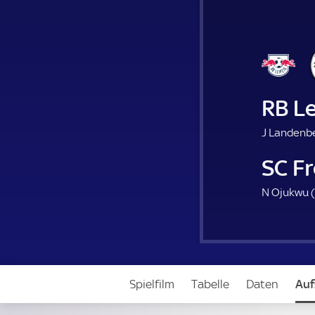
RB Le
J Landenbe
SC F
N Ojukwu (
Spielfilm
Tabelle
Daten
Auf