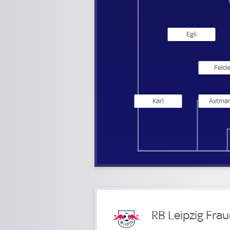
Egli
Feld
Karl
Axtma
RB Leipzig Fra