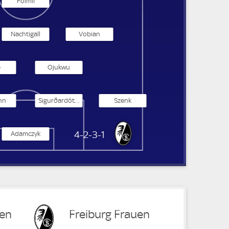
Folmli
Nachtigall
Vobian
e
Ojukwu
nn
Sigurðardóttir
Szenk
SC Freiburg Frauen
4-2-3-1
Adamczyk
uen
Freiburg Frauen