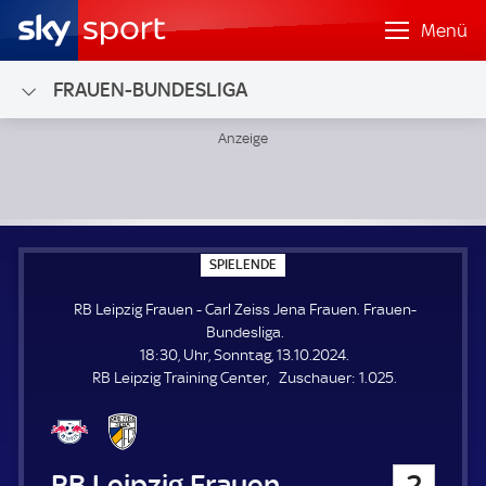
Menü
FRAUEN-BUNDESLIGA
RB Leipzig Frauen - Carl Zeiss Jena Frauen; Frauen-Bundesl
S
SPIELENDE
P
I
RB Leipzig Frauen - Carl Zeiss Jena Frauen. Frauen-
E
L
Bundesliga.
E
18:30, Uhr, Sonntag, 13.10.2024.
N
D
Z
RB Leipzig Training Center
Zuschauer:
1.025.
E
u
s
c
h
RB Leipzig Frauen
2