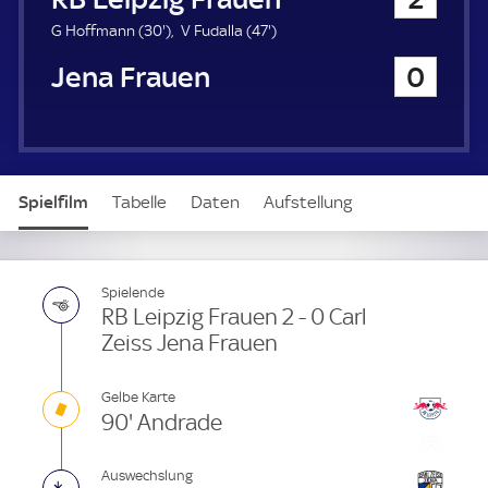
a
u
3
4
G Hoffmann (
30'
)
V Fudalla (
47'
)
e
0
7
Carl Zeiss Jena Frauen
0
r
.
.
m
m
i
i
n
n
u
u
t
t
Spielfilm
Tabelle
Daten
Aufstellung
e
e
Live
Spielende
RB Leipzig Frauen 2 - 0 Carl
Zeiss Jena Frauen
Gelbe Karte
90' Andrade
Auswechslung