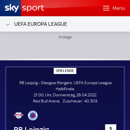
Menü
UEFA EUROPA LEAGUE
RB Leipzig - Glasgow Rangers; UEFA Europa League Halbfin
S
SPIELENDE
P
I
RB Leipzig - Glasgow Rangers. UEFA Europa League
E
L
Halbfinale.
E
21:00, Uhr, Donnerstag, 28.04.2022.
N
D
Z
Red Bull Arena
Zuschauer:
40.303.
E
u
s
c
h
RB Leipzig
1