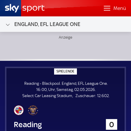
Menü
ENGLAND, EFL LEAGUE ONE
Reading - Blackpool; England, EFL League One
S
SPIELENDE
P
I
Reading - Blackpool. England, EFL League One.
E
L
16:00, Uhr, Samstag, 02.05.2026.
E
Z
Select Car Leasing Stadium
Zuschauer:
12.602.
N
D
u
E
s
c
h
Reading
0
a