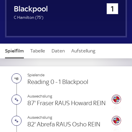
u
Blackpool
1
e
r
7
C Hamilton (
75'
)
5
.
m
i
n
Spielfilm
Tabelle
Daten
Aufstellung
u
t
e
Spielende
Reading 0 - 1 Blackpool
Auswechslung
87' Fraser RAUS Howard REIN
Auswechslung
82' Abrefa RAUS Osho REIN