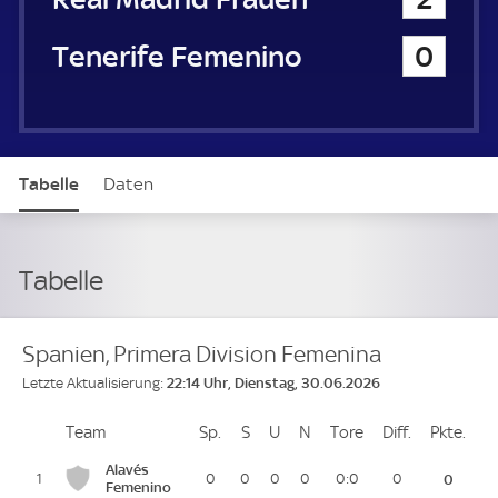
Tenerife Femenino
0
Tabelle
Daten
Tabelle
Spanien, Primera Division Femenina
22:14 Uhr, Dienstag, 30.06.2026
Letzte Aktualisierung:
Team
Team
Sp.
Spiele
S
Siege
U
Unentschieden
N
Niederlagen
Tore
Tore
Diff.
Differenz
Pkte.
Pun
Platz
Alavés
1
0
0
0
0
0:0
0
0
Femenino