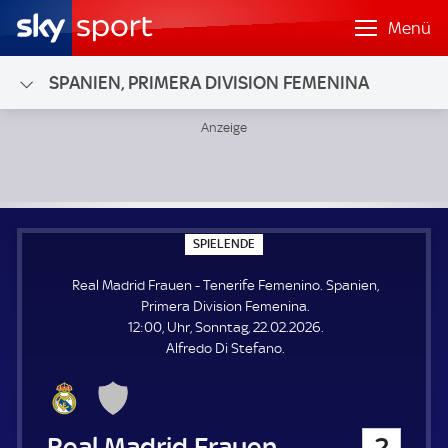
Menü
SPANIEN, PRIMERA DIVISION FEMENINA
Real Madrid Frauen - Tenerife Femenino; Spanien, Primera
S
SPIELENDE
P
I
Real Madrid Frauen - Tenerife Femenino. Spanien,
E
L
Primera Division Femenina.
E
12:00, Uhr, Sonntag, 22.02.2026.
N
D
Alfredo Di Stefano.
E
Real Madrid Frauen
2