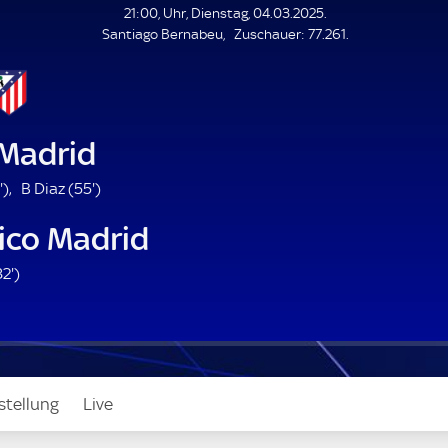
L
21:00, Uhr, Dienstag, 04.03.2025.
E
Z
Santiago Bernabeu
Zuschauer:
77.261.
N
D
u
E
s
c
h
a
 Madrid
u
e
4
5
'
)
B Diaz (
55'
)
r
.
5
ico Madrid
m
.
i
m
3
32'
)
n
i
2
u
n
.
t
u
m
e
t
i
e
n
stellung
Live
u
t