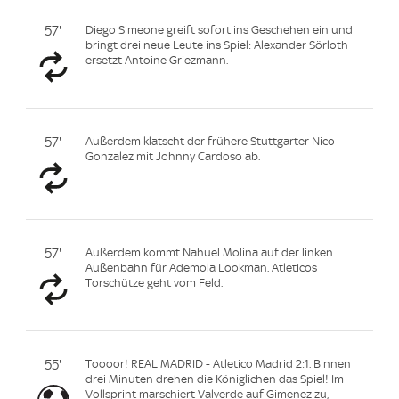
57'
Diego Simeone greift sofort ins Geschehen ein und
bringt drei neue Leute ins Spiel: Alexander Sörloth
ersetzt Antoine Griezmann.
57'
Außerdem klatscht der frühere Stuttgarter Nico
Gonzalez mit Johnny Cardoso ab.
57'
Außerdem kommt Nahuel Molina auf der linken
Außenbahn für Ademola Lookman. Atleticos
Torschütze geht vom Feld.
55'
Toooor! REAL MADRID - Atletico Madrid 2:1. Binnen
drei Minuten drehen die Königlichen das Spiel! Im
Vollsprint marschiert Valverde auf Gimenez zu,