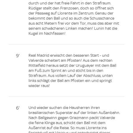
durch und der hat freie Fahrt in den Strafraum.
Rüdiger stellt den Franzosen, doch so öffnet sich
der Passweg auf Llorente im Zentrum. Genau der
bekommt den Ball und so auch die Schusschance
aus acht Metern frei vor dem Tor, muss das aber mit
seinem schwächeren Linken machen! Lunin hat die
Kugel im Nachfassen!
9'
Real Madrid erwischt den besseren Start - und
Valverde scheitert am Pfosten! Aus dem rechten
Mittelfeld heraus setzt der Uruguayer mit dem Ball
am Fuß zum Sprint an und sticht bis in den
Strafraum. Aus vollem Lauf der Abschluss, unten
links schlägt der Ball am Pfosten ein und springt
wieder raus!
6'
Und wieder suchen die Hausherren ihren
brasilianischen Superstar auf der linken Außenbahn.
Nach Ballgewinn gegen Griezmann packt Valverde
die feine Klinge aus, schickt den Ball mit dem
Außenrist auf die Reise. So muss Llorente ins
Sprintduell mit Vinicius und entscheidet dieses