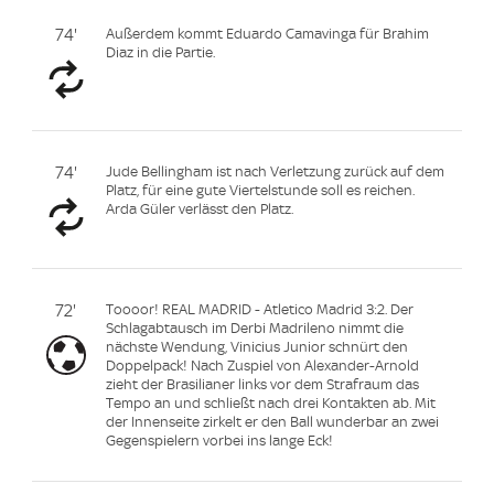
74'
Außerdem kommt Eduardo Camavinga für Brahim
Diaz in die Partie.
74'
Jude Bellingham ist nach Verletzung zurück auf dem
Platz, für eine gute Viertelstunde soll es reichen.
Arda Güler verlässt den Platz.
72'
Toooor! REAL MADRID - Atletico Madrid 3:2. Der
Schlagabtausch im Derbi Madrileno nimmt die
nächste Wendung, Vinicius Junior schnürt den
Doppelpack! Nach Zuspiel von Alexander-Arnold
zieht der Brasilianer links vor dem Strafraum das
Tempo an und schließt nach drei Kontakten ab. Mit
der Innenseite zirkelt er den Ball wunderbar an zwei
Gegenspielern vorbei ins lange Eck!