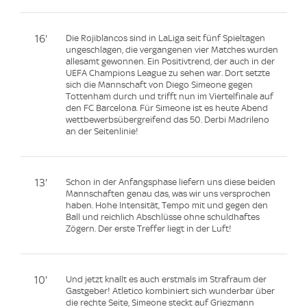
16'
Die Rojiblancos sind in LaLiga seit fünf Spieltagen
ungeschlagen, die vergangenen vier Matches wurden
allesamt gewonnen. Ein Positivtrend, der auch in der
UEFA Champions League zu sehen war. Dort setzte
sich die Mannschaft von Diego Simeone gegen
Tottenham durch und trifft nun im Viertelfinale auf
den FC Barcelona. Für Simeone ist es heute Abend
wettbewerbsübergreifend das 50. Derbi Madrileno
an der Seitenlinie!
13'
Schon in der Anfangsphase liefern uns diese beiden
Mannschaften genau das, was wir uns versprochen
haben. Hohe Intensität, Tempo mit und gegen den
Ball und reichlich Abschlüsse ohne schuldhaftes
Zögern. Der erste Treffer liegt in der Luft!
10'
Und jetzt knallt es auch erstmals im Strafraum der
Gastgeber! Atletico kombiniert sich wunderbar über
die rechte Seite, Simeone steckt auf Griezmann