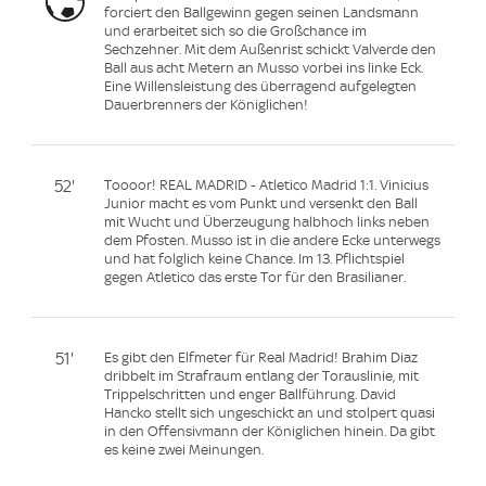
forciert den Ballgewinn gegen seinen Landsmann
und erarbeitet sich so die Großchance im
Sechzehner. Mit dem Außenrist schickt Valverde den
Ball aus acht Metern an Musso vorbei ins linke Eck.
Eine Willensleistung des überragend aufgelegten
Dauerbrenners der Königlichen!
52'
Toooor! REAL MADRID - Atletico Madrid 1:1. Vinicius
Junior macht es vom Punkt und versenkt den Ball
mit Wucht und Überzeugung halbhoch links neben
dem Pfosten. Musso ist in die andere Ecke unterwegs
und hat folglich keine Chance. Im 13. Pflichtspiel
gegen Atletico das erste Tor für den Brasilianer.
51'
Es gibt den Elfmeter für Real Madrid! Brahim Diaz
dribbelt im Strafraum entlang der Torauslinie, mit
Trippelschritten und enger Ballführung. David
Hancko stellt sich ungeschickt an und stolpert quasi
in den Offensivmann der Königlichen hinein. Da gibt
es keine zwei Meinungen.