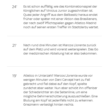
24'
Es ist schon auffällig, wie das Kombinationsspiel der
Königlichen auf Vinicius Junior zugeschnitten ist.
Quasi jeder Angriff aus dem Ballbesitz heraus endet
früher oder später mit einer Aktion des Brasilianers,
der nach zwölf Pflichtspielen gegen Atletico Madrid
noch auf seinen ersten Treffer im Stadtderby wartet.
21'
Nach rund drei Minuten ist Marcos Llorente zurück
auf dem Platz und wird vorerst weiterspielen. Das Go
der medizinischen Abteilung hat er also bekommen.
19'
Atletico in Unterzahl! Marcos Llorente wurde vor
wenigen Minuten von Dani Carvajal hart zu Fall
gebracht und fiel dabei auf den Kopf, spielte
zunächst aber weiter. Nun aber schickt ihn offenbar
der Schiedsrichter an die Seitenlinie, um eine
mögliche Gehirnerschütterung auszuschließen. Eine
Blutung am Kopf ist jedenfalls nicht zu erkennen.
Griezmann verteidigt hinten rechts.