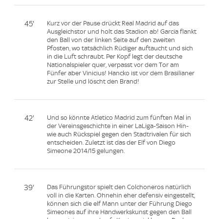
45'
Kurz vor der Pause drückt Real Madrid auf das
Ausgleichstor und holt das Stadion ab! Garcia flankt
den Ball von der linken Seite auf den zweiten
Pfosten, wo tatsächlich Rüdiger auftaucht und sich
in die Luft schraubt. Per Kopf legt der deutsche
Nationalspieler quer, verpasst vor dem Tor am
Fünfer aber Vinicius! Hancko ist vor dem Brasilianer
zur Stelle und löscht den Brand!
42'
Und so könnte Atletico Madrid zum fünften Mal in
der Vereinsgeschichte in einer LaLiga-Saison Hin-
wie auch Rückspiel gegen den Stadtrivalen für sich
entscheiden. Zuletzt ist das der Elf von Diego
Simeone 2014/15 gelungen.
39'
Das Führungstor spielt den Colchoneros natürlich
voll in die Karten. Ohnehin eher defensiv eingestellt,
können sich die elf Mann unter der Führung Diego
Simeones auf ihre Handwerkskunst gegen den Ball