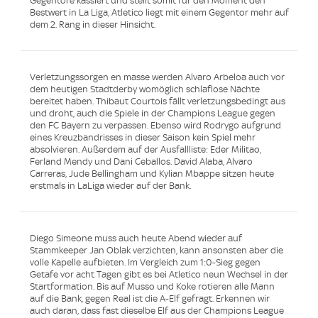
Gegentore kassiert und stellt somit für den Moment den
Bestwert in La Liga, Atletico liegt mit einem Gegentor mehr auf
dem 2. Rang in dieser Hinsicht.
Verletzungssorgen en masse werden Alvaro Arbeloa auch vor
dem heutigen Stadtderby womöglich schlaflose Nächte
bereitet haben. Thibaut Courtois fällt verletzungsbedingt aus
und droht, auch die Spiele in der Champions League gegen
den FC Bayern zu verpassen. Ebenso wird Rodrygo aufgrund
eines Kreuzbandrisses in dieser Saison kein Spiel mehr
absolvieren. Außerdem auf der Ausfallliste: Eder Militao,
Ferland Mendy und Dani Ceballos. David Alaba, Alvaro
Carreras, Jude Bellingham und Kylian Mbappe sitzen heute
erstmals in LaLiga wieder auf der Bank.
Diego Simeone muss auch heute Abend wieder auf
Stammkeeper Jan Oblak verzichten, kann ansonsten aber die
volle Kapelle aufbieten. Im Vergleich zum 1:0-Sieg gegen
Getafe vor acht Tagen gibt es bei Atletico neun Wechsel in der
Startformation. Bis auf Musso und Koke rotieren alle Mann
auf die Bank, gegen Real ist die A-Elf gefragt. Erkennen wir
auch daran, dass fast dieselbe Elf aus der Champions League