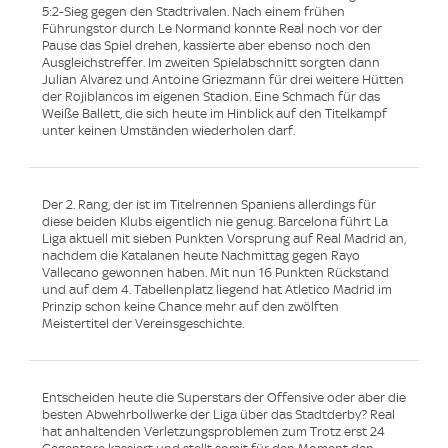
5:2-Sieg gegen den Stadtrivalen. Nach einem frühen
Führungstor durch Le Normand konnte Real noch vor der
Pause das Spiel drehen, kassierte aber ebenso noch den
Ausgleichstreffer. Im zweiten Spielabschnitt sorgten dann
Julian Alvarez und Antoine Griezmann für drei weitere Hütten
der Rojiblancos im eigenen Stadion. Eine Schmach für das
Weiße Ballett, die sich heute im Hinblick auf den Titelkampf
unter keinen Umständen wiederholen darf.
Der 2. Rang, der ist im Titelrennen Spaniens allerdings für
diese beiden Klubs eigentlich nie genug. Barcelona führt La
Liga aktuell mit sieben Punkten Vorsprung auf Real Madrid an,
nachdem die Katalanen heute Nachmittag gegen Rayo
Vallecano gewonnen haben. Mit nun 16 Punkten Rückstand
und auf dem 4. Tabellenplatz liegend hat Atletico Madrid im
Prinzip schon keine Chance mehr auf den zwölften
Meistertitel der Vereinsgeschichte.
Entscheiden heute die Superstars der Offensive oder aber die
besten Abwehrbollwerke der Liga über das Stadtderby? Real
hat anhaltenden Verletzungsproblemen zum Trotz erst 24