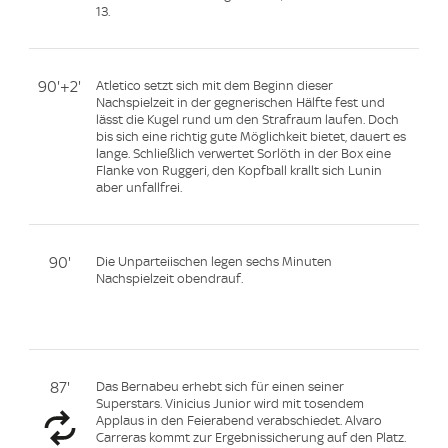
13.
90'+2'
Atletico setzt sich mit dem Beginn dieser
Nachspielzeit in der gegnerischen Hälfte fest und
lässt die Kugel rund um den Strafraum laufen. Doch
bis sich eine richtig gute Möglichkeit bietet, dauert es
lange. Schließlich verwertet Sorlöth in der Box eine
Flanke von Ruggeri, den Kopfball krallt sich Lunin
aber unfallfrei.
90'
Die Unparteiischen legen sechs Minuten
Nachspielzeit obendrauf.
87'
Das Bernabeu erhebt sich für einen seiner
Superstars. Vinicius Junior wird mit tosendem
Applaus in den Feierabend verabschiedet. Alvaro
Carreras kommt zur Ergebnissicherung auf den Platz.