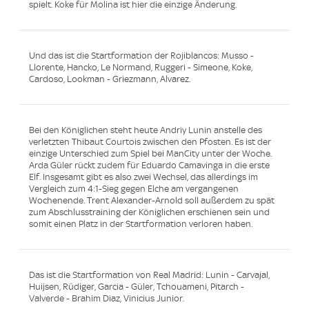
spielt. Koke für Molina ist hier die einzige Änderung.
Und das ist die Startformation der Rojiblancos: Musso -
Llorente, Hancko, Le Normand, Ruggeri - Simeone, Koke,
Cardoso, Lookman - Griezmann, Alvarez.
Bei den Königlichen steht heute Andriy Lunin anstelle des
verletzten Thibaut Courtois zwischen den Pfosten. Es ist der
einzige Unterschied zum Spiel bei ManCity unter der Woche.
Arda Güler rückt zudem für Eduardo Camavinga in die erste
Elf. Insgesamt gibt es also zwei Wechsel, das allerdings im
Vergleich zum 4:1-Sieg gegen Elche am vergangenen
Wochenende. Trent Alexander-Arnold soll außerdem zu spät
zum Abschlusstraining der Königlichen erschienen sein und
somit einen Platz in der Startformation verloren haben.
Das ist die Startformation von Real Madrid: Lunin - Carvajal,
Huijsen, Rüdiger, Garcia - Güler, Tchouameni, Pitarch -
Valverde - Brahim Diaz, Vinicius Junior.