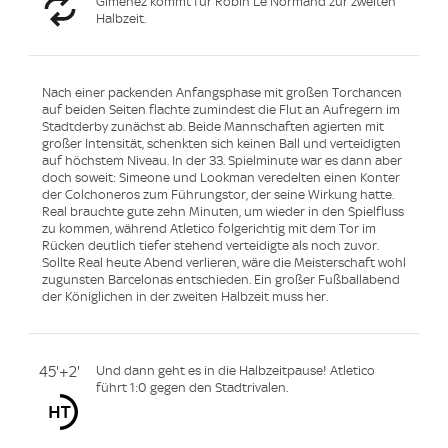
Gimenez kommt für Robin Le Normand zur zweiten
Halbzeit.
Nach einer packenden Anfangsphase mit großen Torchancen
auf beiden Seiten flachte zumindest die Flut an Aufregern im
Stadtderby zunächst ab. Beide Mannschaften agierten mit
großer Intensität, schenkten sich keinen Ball und verteidigten
auf höchstem Niveau. In der 33. Spielminute war es dann aber
doch soweit: Simeone und Lookman veredelten einen Konter
der Colchoneros zum Führungstor, der seine Wirkung hatte.
Real brauchte gute zehn Minuten, um wieder in den Spielfluss
zu kommen, während Atletico folgerichtig mit dem Tor im
Rücken deutlich tiefer stehend verteidigte als noch zuvor.
Sollte Real heute Abend verlieren, wäre die Meisterschaft wohl
zugunsten Barcelonas entschieden. Ein großer Fußballabend
der Königlichen in der zweiten Halbzeit muss her.
45'+2'
Und dann geht es in die Halbzeitpause! Atletico
führt 1:0 gegen den Stadtrivalen.