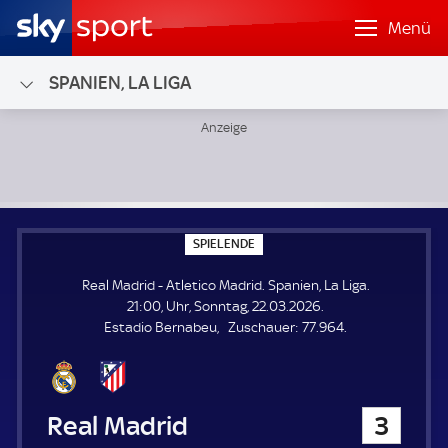
Menü
SPANIEN, LA LIGA
Real Madrid - Atletico Madrid; Spanien, La Liga
S
SPIELENDE
P
I
Real Madrid - Atletico Madrid. Spanien, La Liga.
E
L
21:00, Uhr, Sonntag, 22.03.2026.
E
Z
Estadio Bernabeu
Zuschauer:
77.964.
N
D
u
E
s
c
h
Real Madrid
3
a