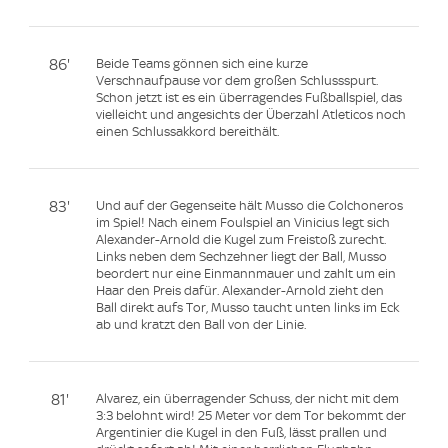
86'
Beide Teams gönnen sich eine kurze
Verschnaufpause vor dem großen Schlussspurt.
Schon jetzt ist es ein überragendes Fußballspiel, das
vielleicht und angesichts der Überzahl Atleticos noch
einen Schlussakkord bereithält.
83'
Und auf der Gegenseite hält Musso die Colchoneros
im Spiel! Nach einem Foulspiel an Vinicius legt sich
Alexander-Arnold die Kugel zum Freistoß zurecht.
Links neben dem Sechzehner liegt der Ball, Musso
beordert nur eine Einmannmauer und zahlt um ein
Haar den Preis dafür. Alexander-Arnold zieht den
Ball direkt aufs Tor, Musso taucht unten links im Eck
ab und kratzt den Ball von der Linie.
81'
Alvarez, ein überragender Schuss, der nicht mit dem
3:3 belohnt wird! 25 Meter vor dem Tor bekommt der
Argentinier die Kugel in den Fuß, lässt prallen und