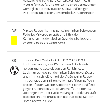
konzentrieren und aufs Konterspiel lauern. Real
Madrid fehlt aufgrund der zahlreichen Verletzungen
womöglich die individuelle Qualität auf einigen
Positionen, um diesen Abwehrblock zu überwinden.
36'
Matteo Ruggeri kommt auf seiner linken Seite gegen
Federico Valverde zu spät und fährt dem
Königlichen mit den Stollen über den Schlappen.
Wieder gibt es die Gelbe Karte.
33'
Toooor! Real Madrid - ATLETICO MADRID 0:1.
Lookman besorgt das Führungstor! Und das ist
hervorragend gespielt von den Rojiblancos:
Lookman schiebt auf der linken Seite an, verzögert
und nimmt schließlich auf der Außenbahn Ruggeri
mit. Der gibt den Ball aus vollem Lauf flach auf den
ersten Pfosten, wo sich Simeone mit einer Lauffinte
gegen Huijsen den Vorteil verschafft und den Ball
überragend mit der Hacke verlängert. Lookman läuft
passend ein und drückt den Ball aus sechs Metern
unten rechts ins Eck!