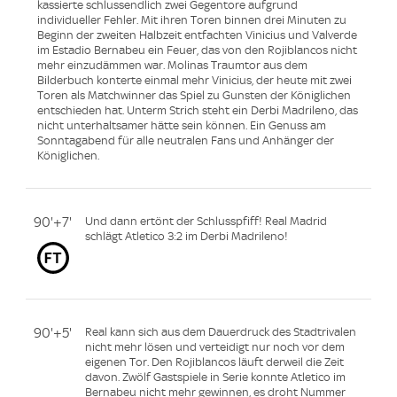
kassierte schlussendlich zwei Gegentore aufgrund
individueller Fehler. Mit ihren Toren binnen drei Minuten zu
Beginn der zweiten Halbzeit entfachten Vinicius und Valverde
im Estadio Bernabeu ein Feuer, das von den Rojiblancos nicht
mehr einzudämmen war. Molinas Traumtor aus dem
Bilderbuch konterte einmal mehr Vinicius, der heute mit zwei
Toren als Matchwinner das Spiel zu Gunsten der Königlichen
entschieden hat. Unterm Strich steht ein Derbi Madrileno, das
nicht unterhaltsamer hätte sein können. Ein Genuss am
Sonntagabend für alle neutralen Fans und Anhänger der
Königlichen.
90'+7'
Und dann ertönt der Schlusspfiff! Real Madrid
schlägt Atletico 3:2 im Derbi Madrileno!
90'+5'
Real kann sich aus dem Dauerdruck des Stadtrivalen
nicht mehr lösen und verteidigt nur noch vor dem
eigenen Tor. Den Rojiblancos läuft derweil die Zeit
davon. Zwölf Gastspiele in Serie konnte Atletico im
Bernabeu nicht mehr gewinnen, es droht Nummer