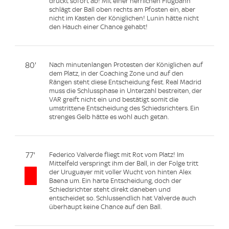
drückt sofort ab! Mit einer herrlichen Flugbahn
schlägt der Ball oben rechts am Pfosten ein, aber
nicht im Kasten der Königlichen! Lunin hätte nicht
den Hauch einer Chance gehabt!
80'
Nach minutenlangen Protesten der Königlichen auf
dem Platz, in der Coaching Zone und auf den
Rängen steht diese Entscheidung fest. Real Madrid
muss die Schlussphase in Unterzahl bestreiten, der
VAR greift nicht ein und bestätigt somit die
umstrittene Entscheidung des Schiedsrichters. Ein
strenges Gelb hätte es wohl auch getan.
77'
Federico Valverde fliegt mit Rot vom Platz! Im
Mittelfeld verspringt ihm der Ball, in der Folge tritt
der Uruguayer mit voller Wucht von hinten Alex
Baena um. Ein harte Entscheidung, doch der
Schiedsrichter steht direkt daneben und
entscheidet so. Schlussendlich hat Valverde auch
überhaupt keine Chance auf den Ball.