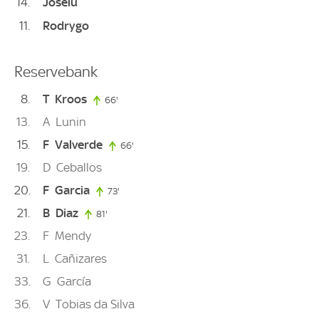
14
Joselu
11
Rodrygo
Reservebank
8
T
Kroos
66'
66. minute
13
A
Lunin
15
F
Valverde
66'
66. minute
19
D
Ceballos
20
F
Garcia
73'
73. minute
21
B
Diaz
81'
81. minute
23
F
Mendy
31
L
Cañizares
33
G
García
36
V
Tobias da Silva