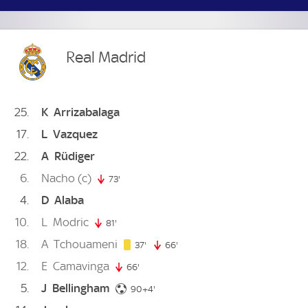
Real Madrid
25
K
Arrizabalaga
17
L
Vazquez
22
A
Rüdiger
6
Nacho
(c)
73'
73. minute
4
D
Alaba
10
L
Modric
81'
81. minute
18
A
Tchouameni
37. minute
37'
66'
66. minute
12
E
Camavinga
66'
66. minute
5
J
Bellingham
94. minute
90+4'