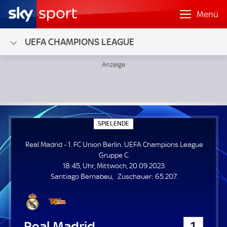
Menü
UEFA CHAMPIONS LEAGUE
Real Madrid - 1. FC Union Berlin; UEFA Champions League 
S
SPIELENDE
P
I
Real Madrid - 1. FC Union Berlin. UEFA Champions League
E
L
Gruppe C.
E
18:45, Uhr, Mittwoch, 20.09.2023.
N
D
Z
Santiago Bernabeu
Zuschauer:
65.207.
E
u
s
c
h
Real Madrid
1