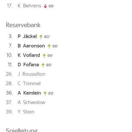
17
K
Behrens
66'
66. minute
Reservebank
3
P
Jäckel
80'
80. minute
7
B
Aaronson
66'
66. minute
10
K
Volland
66'
66. minute
11
D
Fofana
80'
80. minute
26
J
Roussillon
28
C
Trimmel
36
A
Kemlein
83'
83. minute
37
A
Schwolow
39
Y
Stein
Spielleitung