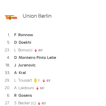
Union Berlin
1
F
Ronnow
5
D
Doekhi
23
L
Bonucci
80'
80. minute
4
D
Monteiro Pinto Leite
18
J
Juranovic
33
A
Kral
29
L
Tousart
1. minute
1'
83'
83. minute
20
A
Laidouni
66'
66. minute
6
R
Gosens
27
S
Becker
(c)
80'
80. minute