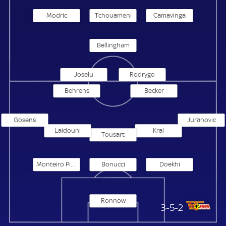
Modric
Tchouameni
Camavinga
Bellingham
Joselu
Rodrygo
Behrens
Becker
Gosens
Juranovic
Laidouni
Kral
Tousart
Monteiro Pinto Leite
Bonucci
Doekhi
Ronnow
1. FC Union Berlin
3-5-2