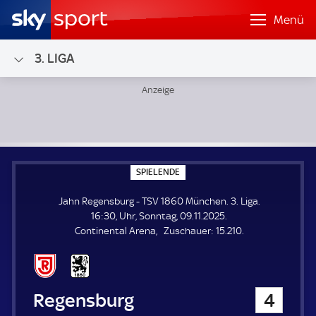
Menü
3. LIGA
Jahn Regensburg - TSV 1860 München; 3. Liga
S
SPIELENDE
P
I
Jahn Regensburg - TSV 1860 München. 3. Liga.
E
L
16:30, Uhr, Sonntag, 09.11.2025.
E
Z
Continental Arena
Zuschauer:
15.210.
N
D
u
E
s
c
h
Jahn Regensburg
4
a