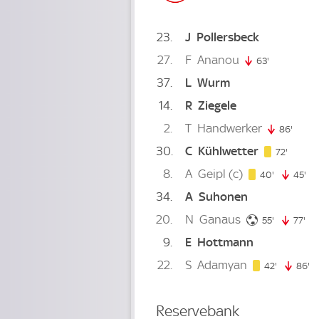
23
J
Pollersbeck
27
F
Ananou
63'
63. minute
37
L
Wurm
14
R
Ziegele
2
T
Handwerker
86'
86. m
30
C
Kühlwetter
72. min
72'
8
A
Geipl
(c)
40. minut
40'
45'
45
34
A
Suhonen
20
N
Ganaus
55. minute
55'
77'
77.
9
E
Hottmann
22
S
Adamyan
42. minut
42'
86'
86
Reservebank