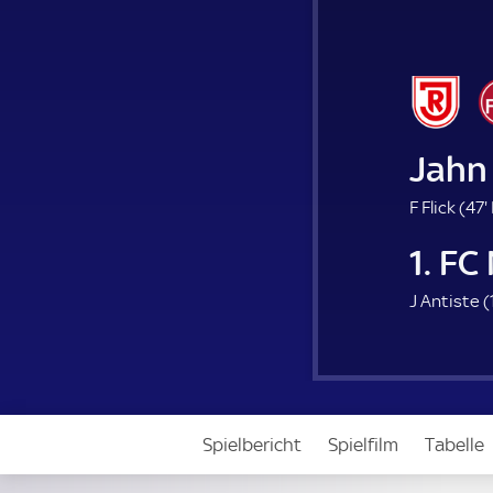
Jahn
F Flick (
47'
1. FC
.
J Antiste (
i
Spielbericht
Spielfilm
Tabelle