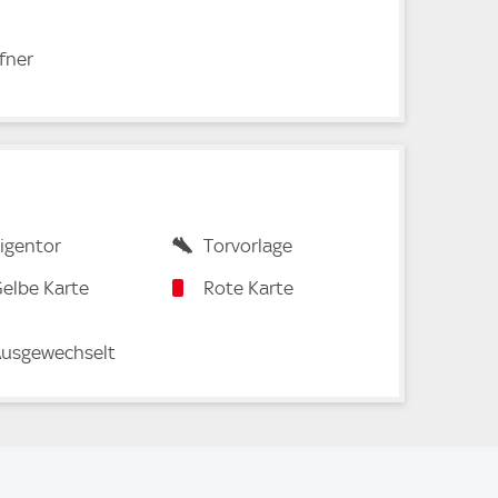
fner
igentor
Torvorlage
elbe Karte
Rote Karte
usgewechselt