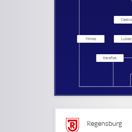
Castr
Yilmaz
Lubac
Karafiat
Regensburg