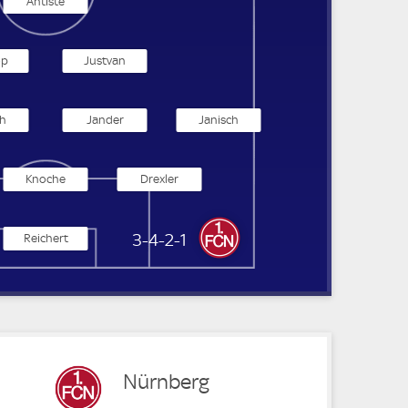
Antiste
op
Justvan
h
Jander
Janisch
Knoche
Drexler
1. FC Nürnberg
3-4-2-1
Reichert
Nürnberg