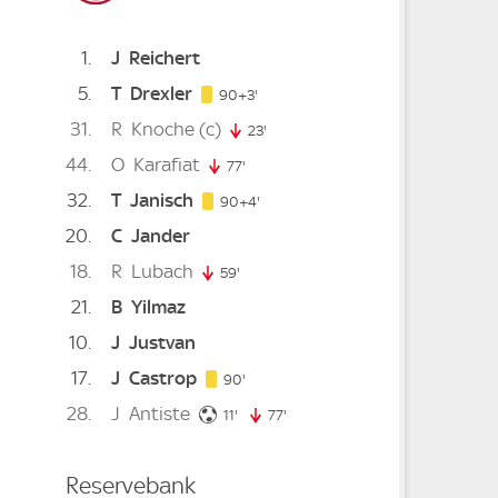
1
J
Reichert
5
T
Drexler
93. minute
90+3'
31
R
Knoche
(c)
23'
23. minute
44
O
Karafiat
77'
77. minute
32
T
Janisch
94. minute
inute
90+4'
20
C
Jander
ute
18
R
Lubach
e
. minute
59'
59. minute
21
B
Yilmaz
10
J
Justvan
 minute
17
J
Castrop
90. minute
90'
28
J
Antiste
e
11. minute
. minute
11'
77'
77. minute
Reservebank