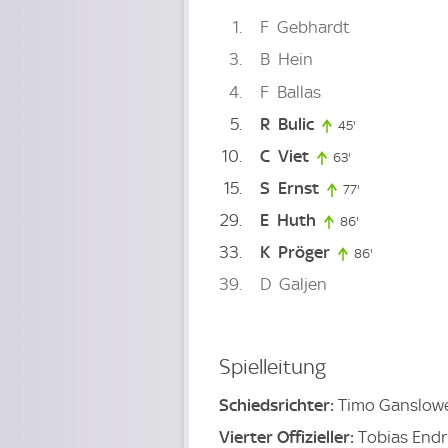
1
F
Gebhardt
3
B
Hein
4
F
Ballas
5
R
Bulic
45'
45. minute
10
C
Viet
63'
63. minute
15
S
Ernst
77'
77. minute
29
E
Huth
86'
86. minute
33
K
Pröger
86'
86. minute
39
D
Galjen
Spielleitung
Schiedsrichter:
Timo Ganslowe
Vierter Offizieller:
Tobias Endr