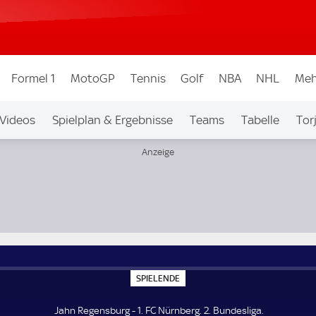
Formel 1
MotoGP
Tennis
Golf
NBA
NHL
Meh
Videos
Spielplan & Ergebnisse
Teams
Tabelle
Tor
bew.
Auf Sky
S
SPIELENDE
P
I
E
Jahn Regensburg - 1. FC Nürnberg. 2. Bundesliga.