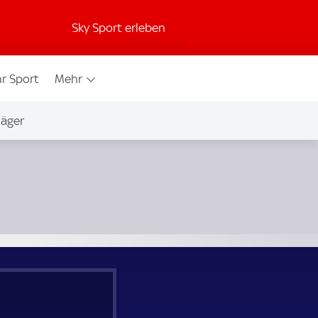
Sky Sport erleben
r Sport
Mehr
jäger