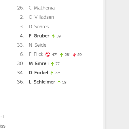
26
C
Mathenia
2
O
Villadsen
3
D
Soares
4
F
Gruber
59'
59. minute
33
N
Seidel
6
F
Flick
47. minute
47'
23'
23. minute
59'
59. minute
30
M
Emreli
77'
77. minute
34
D
Forkel
77'
77. minute
36
L
Schleimer
59'
59. minute
it
iss