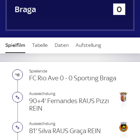
u
Sporting Braga
0
e
r
Spielfilm
Tabelle
Daten
Aufstellung
Spielende
FC Rio Ave 0 - 0 Sporting Braga
Auswechslung
90+4' Fernandes RAUS Pizzi
REIN
Auswechslung
81' Silva RAUS Graça REIN