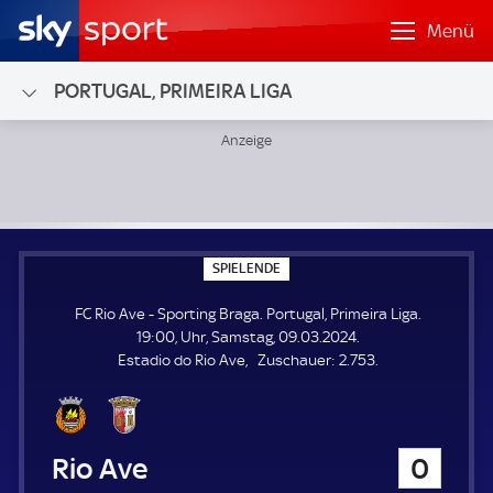
Menü
PORTUGAL, PRIMEIRA LIGA
FC Rio Ave - Sporting Braga; Portugal, Primeira Liga
S
SPIELENDE
P
I
FC Rio Ave - Sporting Braga. Portugal, Primeira Liga.
E
L
19:00, Uhr, Samstag, 09.03.2024.
E
Z
Estadio do Rio Ave
Zuschauer:
2.753.
N
D
u
E
s
c
h
FC Rio Ave
0
a