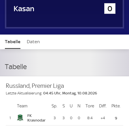
Rubin Kasan
0
Tabelle
Daten
Tabelle
Russland, Premier Liga
04:45 Uhr, Montag, 10.08.2026
Letzte Aktualisierung:
Team
Team
Sp.
Spiele
S
Siege
U
Unentschieden
N
Niederlagen
Tore
Tore
Diff.
Differenz
Pkte.
Pun
Platz
FK
1
3
3
0
0
8:4
+4
9
Krasnodar