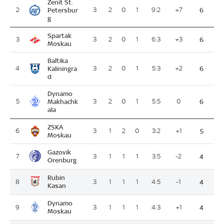
Zenit St.
2
Petersbur
3
2
0
1
9:2
+7
6
g
Spartak
3
3
2
0
1
6:3
+3
6
Moskau
Baltika
4
Kaliningra
3
2
0
1
5:3
+2
6
d
Dynamo
5
Makhachk
3
2
0
1
5:5
0
6
ala
ZSKA
6
3
1
2
0
3:2
+1
5
Moskau
Gazovik
7
3
1
1
1
3:5
-2
4
Orenburg
Rubin
8
3
1
1
1
4:5
-1
4
Kasan
Dynamo
9
3
1
1
1
4:3
+1
4
Moskau