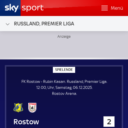
Menü
RUSSLAND, PREMIER LIGA
FK Rostow - Rubin Kasan; Russland, Premier Liga
S
SPIELENDE
P
I
FK Rostow - Rubin Kasan. Russland, Premier Liga.
E
L
12:00, Uhr, Samstag, 06.12.2025.
E
Rostov Arena.
N
D
E
FK Rostow
2