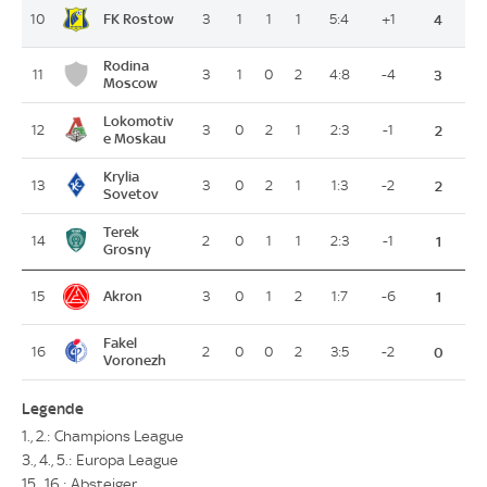
FK Rostow
10
3
1
1
1
5:4
+1
4
Rodina
11
3
1
0
2
4:8
-4
3
Moscow
Lokomotiv
12
3
0
2
1
2:3
-1
2
e Moskau
Krylia
13
3
0
2
1
1:3
-2
2
Sovetov
Terek
14
2
0
1
1
2:3
-1
1
Grosny
Akron
15
3
0
1
2
1:7
-6
1
Fakel
16
2
0
0
2
3:5
-2
0
Voronezh
Legende
1., 2.: Champions League
3., 4., 5.: Europa League
15., 16.: Absteiger