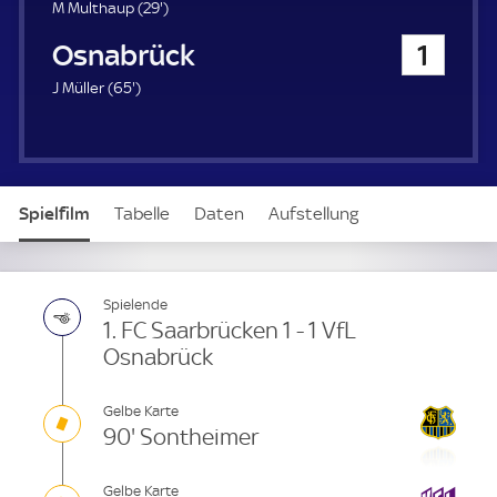
u
2
M Multhaup (
29'
)
e
9
VfL Osnabrück
1
r
.
m
6
J Müller (
65'
)
i
5
n
.
u
m
t
i
e
n
Spielfilm
Tabelle
Daten
Aufstellung
u
t
e
Spielende
1. FC Saarbrücken 1 - 1 VfL
Osnabrück
Gelbe Karte
90' Sontheimer
Gelbe Karte