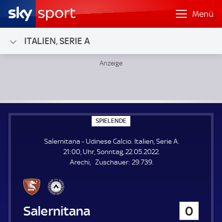
Menü
ITALIEN, SERIE A
Salernitana - Udinese Calcio; Italien, Serie A
S
SPIELENDE
P
I
Salernitana - Udinese Calcio. Italien, Serie A.
E
L
21:00, Uhr, Sonntag, 22.05.2022.
E
Z
Arechi
Zuschauer:
29.739.
N
D
u
E
s
c
h
Salernitana
0
a