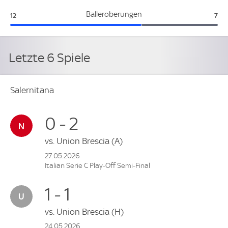
Salernitana:
Udi
Balleroberungen
12
7
Letzte 6 Spiele
Salernitana
0 - 2
vs.
Union Brescia
(A)
27.05.2026
Italian Serie C Play-Off Semi-Final
1 - 1
vs.
Union Brescia
(H)
24.05.2026