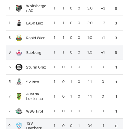
Wolfsberge
1
1
1
0
0
3:0
+3
3
r AC
LASK Linz
1
1
1
0
0
3:0
+3
3
Rapid Wien
3
1
1
0
0
1:0
+1
3
Salzburg
3
1
1
0
0
1:0
+1
3
Sturm Graz
5
1
0
1
0
1:1
0
1
SV Ried
5
1
0
1
0
1:1
0
1
Austria
7
1
0
1
0
1:1
0
1
Lustenau
WSG Tirol
7
1
0
1
0
1:1
0
1
TSV
9
1
0
0
1
0:1
-1
0
Hartberg