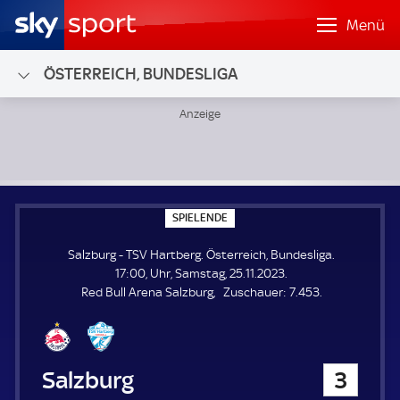
Menü
ÖSTERREICH, BUNDESLIGA
Salzburg - TSV Hartberg; Österreich, Bundesliga
S
SPIELENDE
P
I
Salzburg - TSV Hartberg. Österreich, Bundesliga.
E
L
17:00, Uhr, Samstag, 25.11.2023.
E
Z
Red Bull Arena Salzburg
Zuschauer:
7.453.
N
D
u
E
s
c
h
Salzburg
3
a