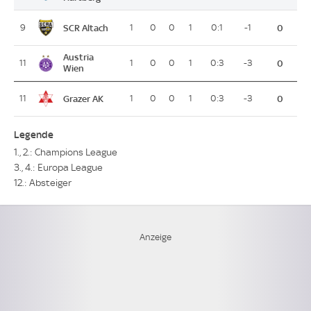
SCR Altach
9
1
0
0
1
0:1
-1
0
Austria
11
1
0
0
1
0:3
-3
0
Wien
Grazer AK
11
1
0
0
1
0:3
-3
0
Legende
1., 2.: Champions League
3., 4.: Europa League
12.: Absteiger