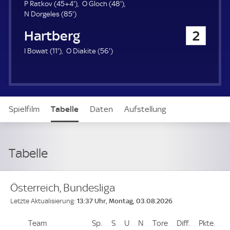
u
4
4
P Ratkov (
45+4'
)
O Gloch (
48'
)
e
8
9
8
N Dorgeles (
85'
)
r
5
.
.
TSV Hartberg
2
.
m
m
m
i
i
1
5
I Bowat (
11'
)
O Diakite (
56'
)
i
n
n
1
6
n
u
u
.
.
u
t
t
m
m
t
e
e
i
i
e
n
n
Spielfilm
Tabelle
Daten
Aufstellung
u
u
t
t
e
e
Tabelle
Österreich, Bundesliga
13:37 Uhr, Montag, 03.08.2026
Letzte Aktualisierung:
Team
Team
Sp.
Spiele
S
Siege
U
Unentschieden
N
Niederlagen
Tore
Tore
Diff.
Differenz
Pkte.
Pun
Platz