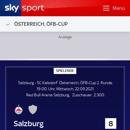
Menü
ÖSTERREICH, ÖFB-CUP
Salzburg - SC Kalsdorf; Österreich, ÖFB-Cup 2. Runde
S
SPIELENDE
P
I
Salzburg - SC Kalsdorf. Österreich, ÖFB-Cup 2. Runde.
E
L
19:00, Uhr, Mittwoch, 22.09.2021.
E
Z
Red Bull Arena Salzburg
Zuschauer:
2.300.
N
D
u
E
s
c
h
Salzburg
8
a