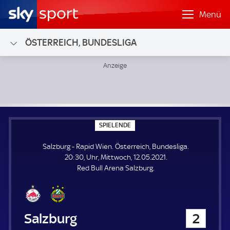
Menü
ÖSTERREICH, BUNDESLIGA
Salzburg - Rapid Wien; Österreich, Bundesliga
S
SPIELENDE
P
I
Salzburg - Rapid Wien. Österreich, Bundesliga.
E
L
20:30, Uhr, Mittwoch, 12.05.2021.
E
Red Bull Arena Salzburg.
N
D
E
Salzburg
2