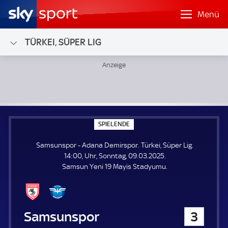
Menü
TÜRKEI, SÜPER LIG
Samsunspor - Adana Demirspor; Türkei, Süper Lig
S
SPIELENDE
P
I
Samsunspor - Adana Demirspor. Türkei, Süper Lig.
E
L
14:00, Uhr, Sonntag, 09.03.2025.
E
Samsun Yeni 19 Mayis Stadyumu.
N
D
E
Samsunspor
3