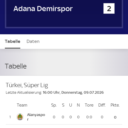
Adana Demirspor
2
Tabelle
Daten
Tabelle
Türkei, Süper Lig
16:00 Uhr, Donnerstag, 09.07.2026
Letzte Aktualisierung:
Team
Team
Sp.
Spiele
S
Siege
U
Unentschieden
N
Niederlagen
Tore
Tore
Diff.
Differenz
Pkte.
Pun
Platz
Alanyaspo
1
0
0
0
0
0:0
0
0
r