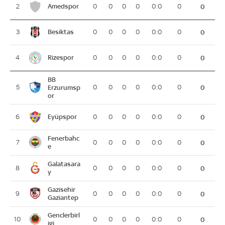
Amedspor
2
0
0
0
0
0:0
0
0
Besiktas
3
0
0
0
0
0:0
0
0
Rizespor
4
0
0
0
0
0:0
0
0
BB
5
Erzurumsp
0
0
0
0
0:0
0
0
or
Eyüpspor
6
0
0
0
0
0:0
0
0
Fenerbahc
7
0
0
0
0
0:0
0
0
e
Galatasara
8
0
0
0
0
0:0
0
0
y
Gazisehir
9
0
0
0
0
0:0
0
0
Gaziantep
Genclerbirl
10
0
0
0
0
0:0
0
0
igi