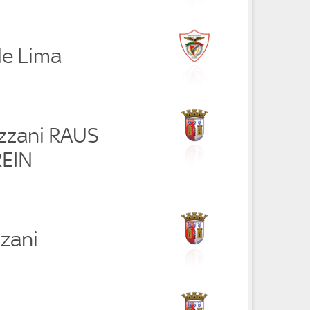
de Lima
azzani RAUS
REIN
zzani