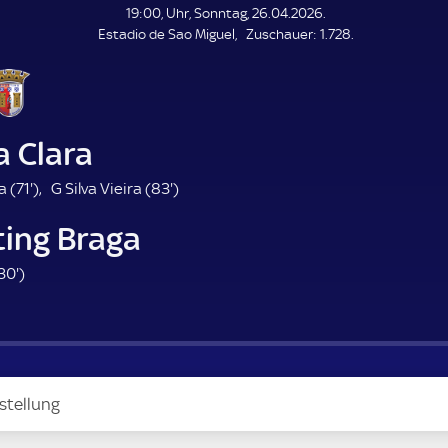
L
19:00, Uhr, Sonntag, 26.04.2026.
E
Z
Estadio de Sao Miguel
Zuschauer:
1.728.
N
D
u
E
s
c
h
a
a Clara
u
e
7
8
a (
71'
)
G Silva Vieira (
83'
)
r
1
3
ting Braga
.
.
m
m
3
30'
)
i
i
0
n
n
.
u
u
m
t
t
i
e
e
n
stellung
u
t