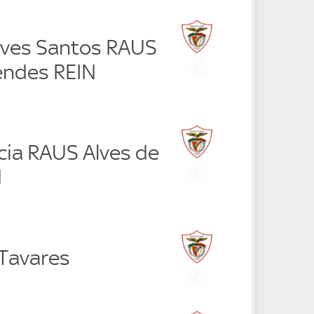
lves Santos RAUS
endes REIN
cia RAUS Alves de
N
 Tavares