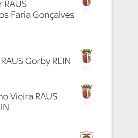
ar RAUS
os Faria Gonçalves
z RAUS Gorby REIN
ho Vieira RAUS
EIN