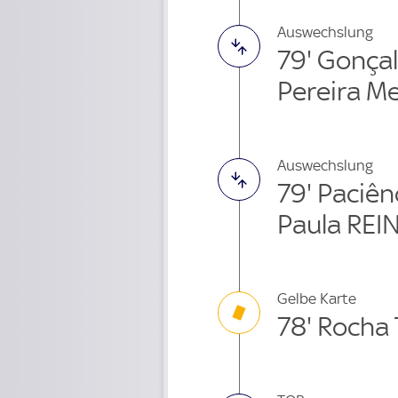
Auswechslung
79' Gonça
Pereira M
Auswechslung
79' Paciên
Paula REI
Gelbe Karte
78' Rocha