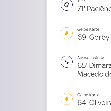
TOR
71' Paciên
Gelbe Karte
69' Gorby
Auswechslung
65' Dimar
Macedo do
Gelbe Karte
64' Oliveir