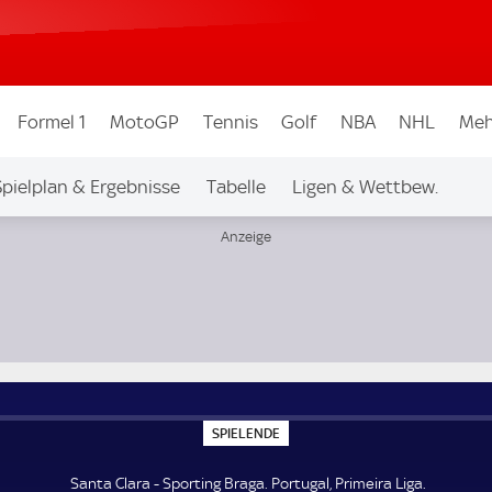
Formel 1
MotoGP
Tennis
Golf
NBA
NHL
Meh
Spielplan & Ergebnisse
Tabelle
Ligen & Wettbew.
S
SPIELENDE
P
I
E
Santa Clara - Sporting Braga. Portugal, Primeira Liga.