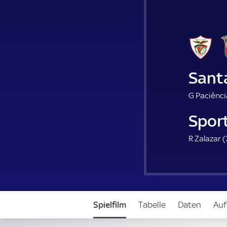
Sant
G Paciênci
Spor
R Zalazar (
Spielfilm
Tabelle
Daten
Auf