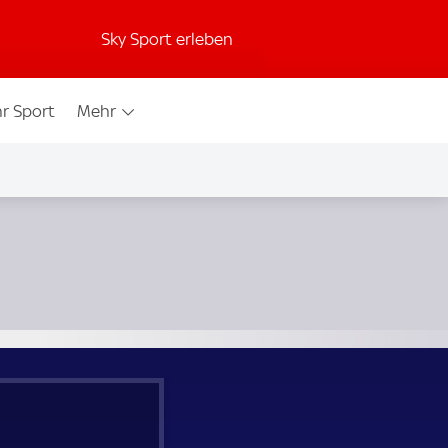
Sky Sport erleben
r Sport
Mehr