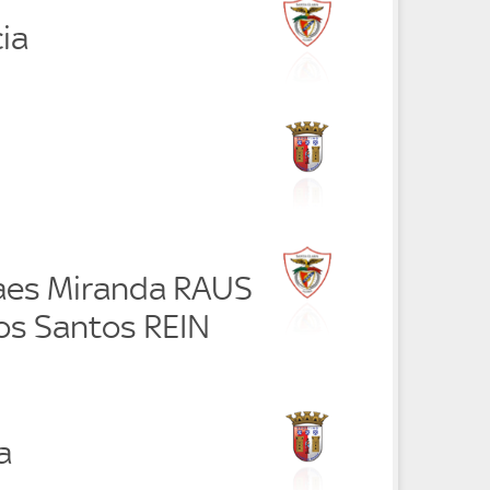
cia
aes Miranda RAUS
s Santos REIN
a