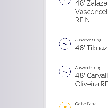
48' Zalaz
Vasconcel
REIN
Auswechslung
48' Tikna
Auswechslung
48' Carval
Oliveira R
Gelbe Karte