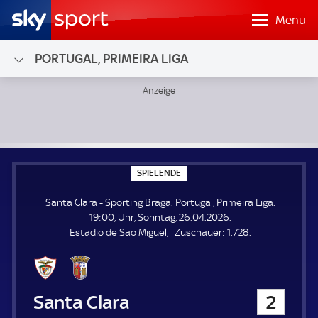
Menü
PORTUGAL, PRIMEIRA LIGA
Santa Clara - Sporting Braga; Portugal, Primeira Liga
S
SPIELENDE
P
I
Santa Clara - Sporting Braga. Portugal, Primeira Liga.
E
L
19:00, Uhr, Sonntag, 26.04.2026.
E
Z
Estadio de Sao Miguel
Zuschauer:
1.728.
N
D
u
E
s
c
h
Santa Clara
2
a