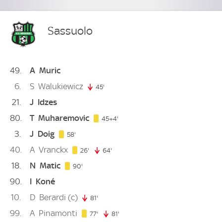
Sassuolo
49
A
Muric
6
S
Walukiewicz
45'
45. minute
21
J
Idzes
80
T
Muharemovic
49. minute
45+4'
3
J
Doig
58. minute
58'
40
A
Vranckx
26. minute
26'
64'
64. minute
18
N
Matic
90. minute
90'
90
I
Koné
10
D
Berardi
(c)
81'
81. minute
99
A
Pinamonti
77. minute
77'
81'
81. minute