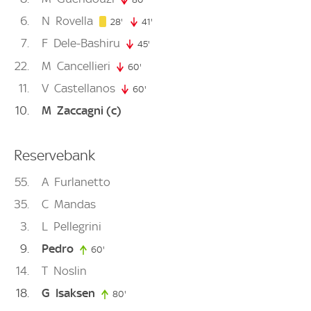
6
N
Rovella
28. minute
28'
41'
41. minute
7
F
Dele-Bashiru
45'
45. minute
22
M
Cancellieri
60'
60. minute
11
V
Castellanos
60'
60. minute
10
M
Zaccagni
(c)
Reservebank
55
A
Furlanetto
35
C
Mandas
3
L
Pellegrini
9
Pedro
60'
60. minute
14
T
Noslin
18
G
Isaksen
80'
80. minute