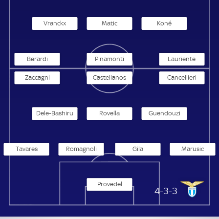
Vranckx
Matic
Koné
Berardi
Pinamonti
Lauriente
Zaccagni
Castellanos
Cancellieri
Dele-Bashiru
Rovella
Guendouzi
Tavares
Romagnoli
Gila
Marusic
Provedel
Lazio Rom
4-3-3