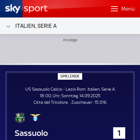
Menü
ITALIEN, SERIE A
US Sassuolo Calcio - Lazio Rom; Italien, Serie A
S
SPIELENDE
P
I
US Sassuolo Calcio - Lazio Rom. Italien, Serie A.
E
L
18:00, Uhr, Sonntag, 14.09.2025.
E
Z
Citta del Tricolore
Zuschauer:
15.016.
N
D
u
E
s
c
h
US Sassuolo Calcio
1
a