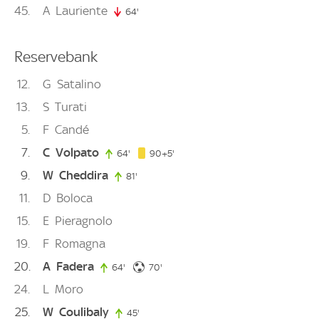
45
A
Lauriente
64'
64. minute
Reservebank
12
G
Satalino
13
S
Turati
5
F
Candé
7
C
Volpato
95. minute
64'
64. minute
90+5'
9
W
Cheddira
81'
81. minute
11
D
Boloca
15
E
Pieragnolo
19
F
Romagna
20
A
Fadera
70. minute
64'
64. minute
70'
24
L
Moro
25
W
Coulibaly
45'
45. minute