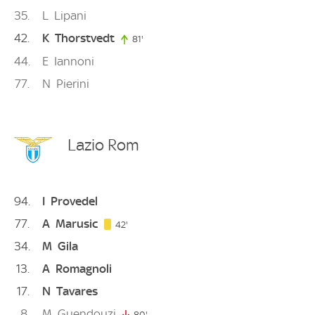
35
L
Lipani
42
K
Thorstvedt
81'
81. minute
44
E
Iannoni
77
N
Pierini
Lazio Rom
94
I
Provedel
77
A
Marusic
42. minute
42'
34
M
Gila
13
A
Romagnoli
17
N
Tavares
8
M
Guendouzi
80'
80. minute