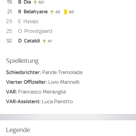
19
B
Dia
60'
60. minute
21
R
Belahyane
85. minute
45'
45. minute
85'
23
E
Hysajs
25
O
Provstgaard
32
D
Cataldi
41'
41. minute
Spielleitung
Schiedsrichter:
Paride Tremolada
Vierter Offizieller:
Livio Marinelli
VAR:
Francesco Meraviglia
VAR-Assistent:
Luca Pairetto
Legende