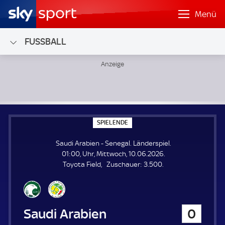
Menü
FUSSBALL
Saudi Arabien - Senegal; Länderspiel
S
SPIELENDE
P
I
Saudi Arabien - Senegal. Länderspiel.
E
L
01:00, Uhr, Mittwoch, 10.06.2026.
E
Z
Toyota Field
Zuschauer:
3.500.
N
D
u
E
s
c
h
Saudi Arabien
0
a