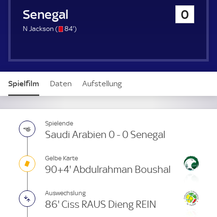
u
Senegal
0
e
r
s
8
N Jackson (
84'
)
/
4
o
.
m
i
n
Spielfilm
Daten
Aufstellung
u
t
e
Spielende
Saudi Arabien 0 - 0 Senegal
Gelbe Karte
90+4' Abdulrahman Boushal
Auswechslung
86' Ciss RAUS Dieng REIN