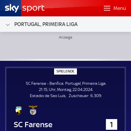
Menü
PORTUGAL, PRIMEIRA LIGA
SC Farense - Benfica; Portugal, Primeira Liga
S
SPIELENDE
P
I
SC Farense - Benfica. Portugal, Primeira Liga.
E
L
21:15, Uhr, Montag, 22.04.2024.
E
Z
Estadio de Sao Luis
Zuschauer:
6.309.
N
D
u
E
s
c
h
SC Farense
1
a