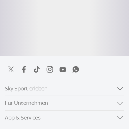
Sky Sport erleben
Für Unternehmen
App & Services