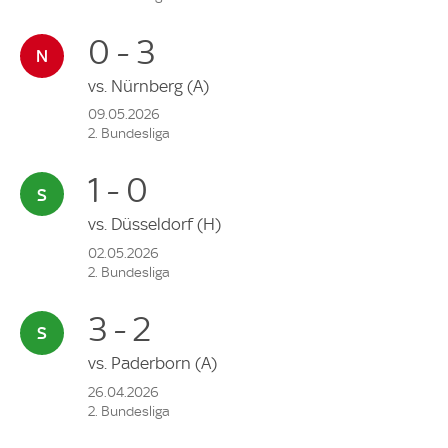
0 - 3
vs.
Nürnberg
(A)
09.05.2026
2. Bundesliga
1 - 0
vs.
Düsseldorf
(H)
02.05.2026
2. Bundesliga
3 - 2
vs.
Paderborn
(A)
26.04.2026
2. Bundesliga