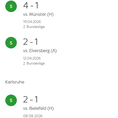
4 - 1
vs.
Münster
(H)
19.04.2026
2. Bundesliga
2 - 1
vs.
Elversberg
(A)
12.04.2026
2. Bundesliga
Karlsruhe
2 - 1
vs.
Bielefeld
(H)
08.08.2026