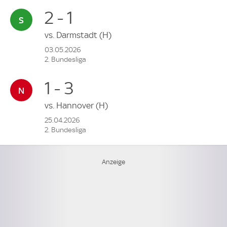
2 - 1
vs.
Darmstadt
(H)
03.05.2026
2. Bundesliga
1 - 3
vs.
Hannover
(H)
25.04.2026
2. Bundesliga