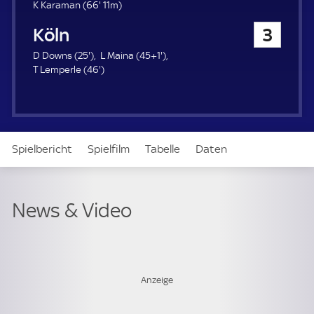
u
6
K Karaman (
66'
11m)
e
6
1. FC Köln
3
r
.
m
2
4
D Downs (
25'
)
L Maina (
45+1'
)
i
5
4
6
T Lemperle (
46'
)
n
.
6
.
u
m
.
m
t
i
m
i
e
n
i
n
u
n
u
Spielbericht
Spielfilm
Tabelle
Daten
t
u
t
e
t
e
e
Aufstellung
Live
News & Video