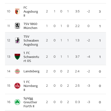
FC
10
Augsburg
2
1
0
1
3:5
-2
3
II
TSV 1860
11
1
0
1
0
2:2
0
1
München
TSV
12
Schwaben
2
0
1
1
1:3
-2
1
Augsburg
1. FC
13
Schweinfu
2
0
1
1
3:7
-4
1
rt 05
Landsberg
14
2
0
0
2
2:4
-2
0
1. FC
15
Nürnberg
2
0
0
2
2:5
-3
0
II
SpVgg
16
Greuther
2
0
0
2
0:3
-3
0
Fürth II