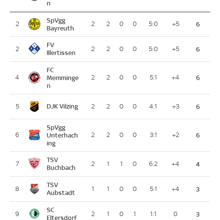
n
SpVgg
2
2
2
0
0
5:0
+5
6
Bayreuth
FV
2
2
2
0
0
5:0
+5
6
Illertissen
FC
4
Memminge
2
2
0
0
5:1
+4
6
n
DJK Vilzing
5
2
2
0
0
4:1
+3
6
SpVgg
6
Unterhach
2
2
0
0
3:1
+2
6
ing
TSV
7
2
1
1
0
6:2
+4
4
Buchbach
TSV
8
1
1
0
0
5:1
+4
3
Aubstadt
SC
9
2
1
0
1
1:1
0
3
Eltersdorf