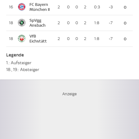
FC Bayern
16
2
0
0
2
0:3
-3
0
München II
SpVgg
18
2
0
0
2
1:8
-7
0
Ansbach
VfB
18
2
0
0
2
1:8
-7
0
Eichstätt
Legende
1.: Aufsteiger
18., 19.: Absteiger