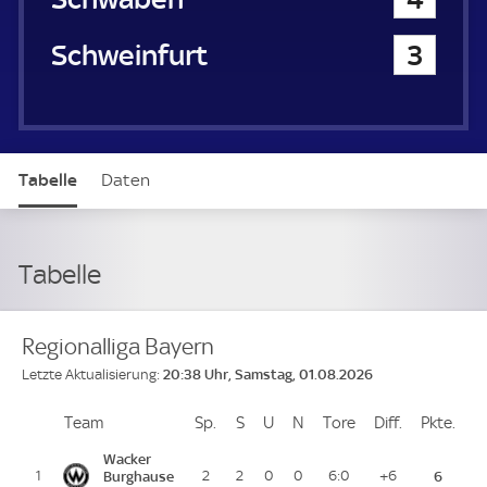
1. FC Schweinfurt 05
3
Tabelle
Daten
Tabelle
Regionalliga Bayern
20:38 Uhr, Samstag, 01.08.2026
Letzte Aktualisierung:
Team
Team
Sp.
Spiele
S
Siege
U
Unentschieden
N
Niederlagen
Tore
Tore
Diff.
Differenz
Pkte.
Pun
Platz
Wacker
1
Burghause
2
2
0
0
6:0
+6
6