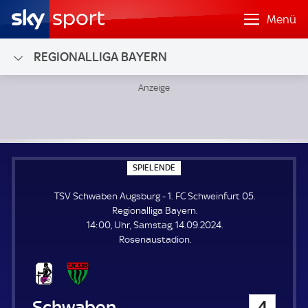
Menü
REGIONALLIGA BAYERN
TSV Schwaben Augsburg - 1. FC Schweinfurt 05; Regionalli
S
SPIELENDE
P
I
TSV Schwaben Augsburg - 1. FC Schweinfurt 05.
E
L
Regionalliga Bayern.
E
14:00, Uhr, Samstag, 14.09.2024.
N
D
Rosenaustadion.
E
TSV Schwaben Augsburg
4