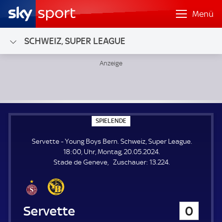
Menü
SCHWEIZ, SUPER LEAGUE
Servette - Young Boys Bern; Schweiz, Super League
S
SPIELENDE
P
I
Servette - Young Boys Bern. Schweiz, Super League.
E
L
18:00, Uhr, Montag, 20.05.2024.
E
Z
Stade de Geneve
Zuschauer:
13.224.
N
D
u
E
s
c
h
Servette
0
a