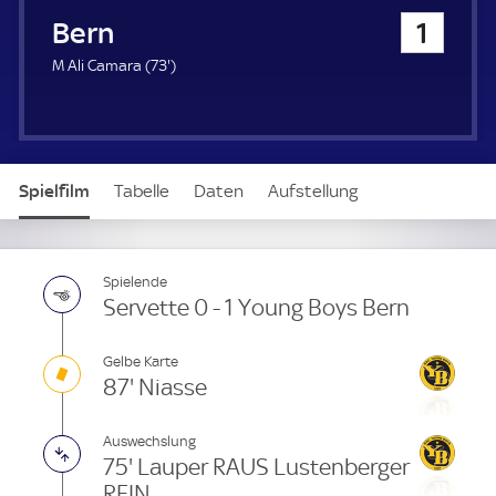
u
Young Boys Bern
1
e
r
7
M Ali Camara (
73'
)
3
.
m
i
n
Spielfilm
Tabelle
Daten
Aufstellung
u
t
e
Spielende
Servette 0 - 1 Young Boys Bern
Gelbe Karte
87' Niasse
Auswechslung
75' Lauper RAUS Lustenberger
REIN