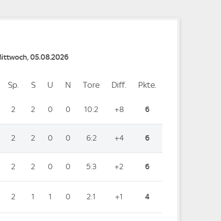
Mittwoch, 05.08.2026
Sp.
Spiele
S
Siege
U
Unentschieden
N
Niederlagen
Tore
Tore
Diff.
Differenz
Pkte.
Punkte
2
2
0
0
10:2
+8
6
2
2
0
0
6:2
+4
6
2
2
0
0
5:3
+2
6
2
1
1
0
2:1
+1
4