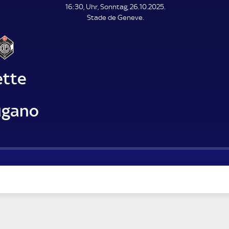
L
16:30, Uhr, Sonntag, 26.10.2025.
E
Stade de Geneve.
N
D
E
ette
ugano