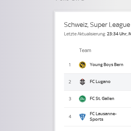
Schweiz, Super League
Letzte Aktualisierung:
23:34 Uhr, 
Team
Team
Platz
Young Boys Bern
1
FC Lugano
2
FC St. Gallen
3
FC Lausanne-
4
Sports