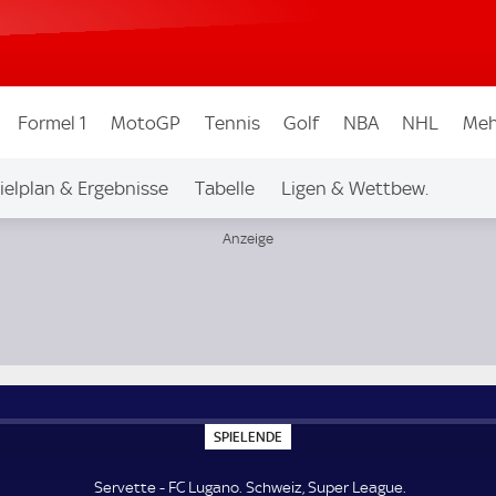
Formel 1
MotoGP
Tennis
Golf
NBA
NHL
Meh
ielplan & Ergebnisse
Tabelle
Ligen & Wettbew.
S
SPIELENDE
P
I
E
Servette - FC Lugano. Schweiz, Super League.