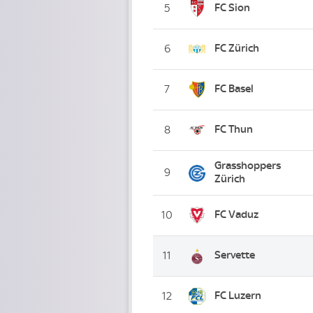
FC Sion
5
FC Zürich
6
FC Basel
7
FC Thun
8
Grasshoppers
9
Zürich
FC Vaduz
10
Servette
11
FC Luzern
12