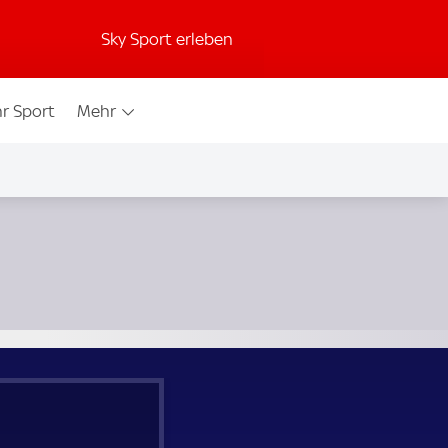
Sky Sport erleben
r Sport
Mehr