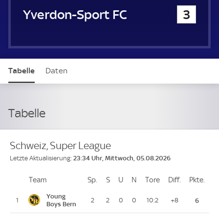
Yverdon-Sport FC
3
Tabelle
Daten
Tabelle
Schweiz, Super League
23:34 Uhr, Mittwoch, 05.08.2026
Letzte Aktualisierung:
Team
Team
Sp.
Spiele
S
Siege
U
Unentschieden
N
Niederlagen
Tore
Tore
Diff.
Differenz
Pkte.
Pun
Platz
Young
1
2
2
0
0
10:2
+8
6
Boys Bern