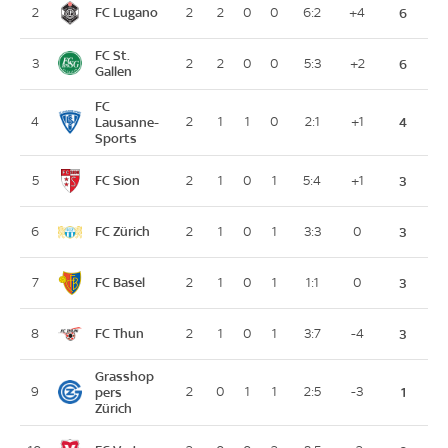
FC Lugano
2
2
2
0
0
6:2
+4
6
FC St.
3
2
2
0
0
5:3
+2
6
Gallen
FC
4
Lausanne-
2
1
1
0
2:1
+1
4
Sports
FC Sion
5
2
1
0
1
5:4
+1
3
FC Zürich
6
2
1
0
1
3:3
0
3
FC Basel
7
2
1
0
1
1:1
0
3
FC Thun
8
2
1
0
1
3:7
-4
3
Grasshop
9
pers
2
0
1
1
2:5
-3
1
Zürich