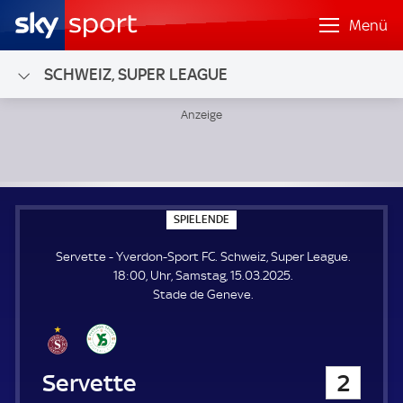
Menü
SCHWEIZ, SUPER LEAGUE
Servette - Yverdon-Sport FC; Schweiz, Super League
S
SPIELENDE
P
I
Servette - Yverdon-Sport FC. Schweiz, Super League.
E
L
18:00, Uhr, Samstag, 15.03.2025.
E
Stade de Geneve.
N
D
E
Servette
2