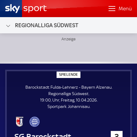
Menü
REGIONALLIGA SÜDWEST
Barockstadt Fulda-Lehnerz - Bayern Alzenau; Regionalliga
S
SPIELENDE
P
I
Barockstadt Fulda-Lehnerz - Bayern Alzenau.
E
L
Regionalliga Südwest.
E
19:00, Uhr, Freitag, 10.04.2026.
N
D
Sportpark Johannisau.
E
Barockstadt Fulda-Lehnerz
3