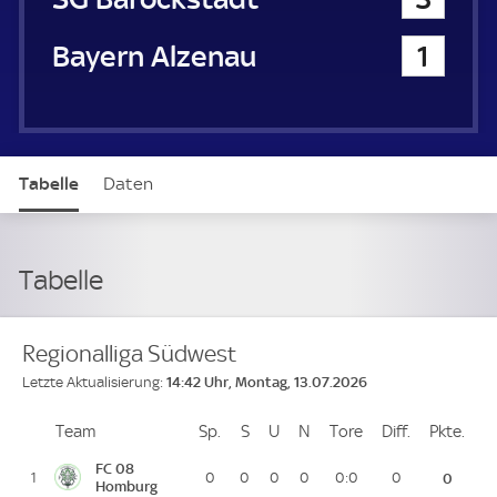
Bayern Alzenau
1
Tabelle
Daten
Tabelle
Regionalliga Südwest
14:42 Uhr, Montag, 13.07.2026
Letzte Aktualisierung:
Team
Team
Sp.
Spiele
S
Siege
U
Unentschieden
N
Niederlagen
Tore
Tore
Diff.
Differenz
Pkte.
Pun
Platz
FC 08
1
0
0
0
0
0:0
0
0
Homburg