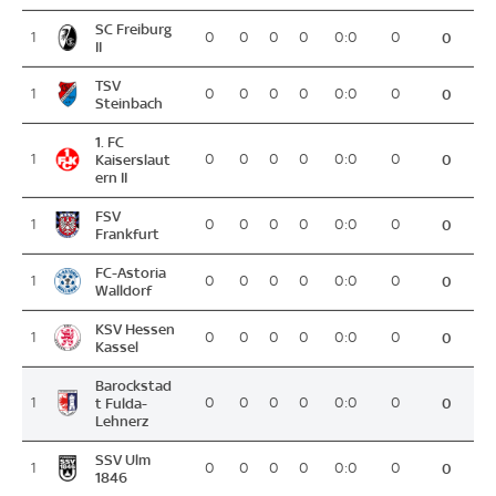
SC Freiburg
1
0
0
0
0
0:0
0
0
II
TSV
1
0
0
0
0
0:0
0
0
Steinbach
1. FC
1
Kaiserslaut
0
0
0
0
0:0
0
0
ern II
FSV
1
0
0
0
0
0:0
0
0
Frankfurt
FC-Astoria
1
0
0
0
0
0:0
0
0
Walldorf
KSV Hessen
1
0
0
0
0
0:0
0
0
Kassel
Barockstad
1
t Fulda-
0
0
0
0
0:0
0
0
Lehnerz
SSV Ulm
1
0
0
0
0
0:0
0
0
1846