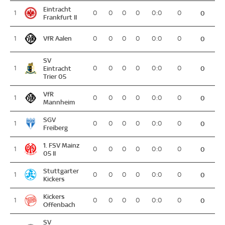
Eintracht
1
0
0
0
0
0:0
0
0
Frankfurt II
VfR Aalen
1
0
0
0
0
0:0
0
0
SV
1
Eintracht
0
0
0
0
0:0
0
0
Trier 05
VfR
1
0
0
0
0
0:0
0
0
Mannheim
SGV
1
0
0
0
0
0:0
0
0
Freiberg
1. FSV Mainz
1
0
0
0
0
0:0
0
0
05 II
Stuttgarter
1
0
0
0
0
0:0
0
0
Kickers
Kickers
1
0
0
0
0
0:0
0
0
Offenbach
SV