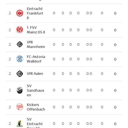
Eintracht
2
Frankfurt
0
0
0
0
0:0
0
0
II
1. FSV
2
0
0
0
0
0:0
0
0
Mainz 05 II
VfR
2
0
0
0
0
0:0
0
0
Mannheim
FC-Astoria
2
0
0
0
0
0:0
0
0
Walldorf
VfR Aalen
2
0
0
0
0
0:0
0
0
SV
2
Sandhaus
0
0
0
0
0:0
0
0
en
Kickers
2
0
0
0
0
0:0
0
0
Offenbach
SV
2
Eintracht
0
0
0
0
0:0
0
0