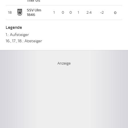
Trier 05
SSV Ulm
18
1
0
0
1
2:4
-2
0
1846
Legende
1.: Aufsteiger
16., 17., 18.: Absteiger