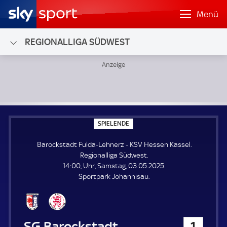
Menü
REGIONALLIGA SÜDWEST
Barockstadt Fulda-Lehnerz - KSV Hessen Kassel; Regionall
S
SPIELENDE
P
I
Barockstadt Fulda-Lehnerz - KSV Hessen Kassel.
E
L
Regionalliga Südwest.
E
14:00, Uhr, Samstag, 03.05.2025.
N
D
Sportpark Johannisau.
E
Barockstadt Fulda-Lehnerz
1