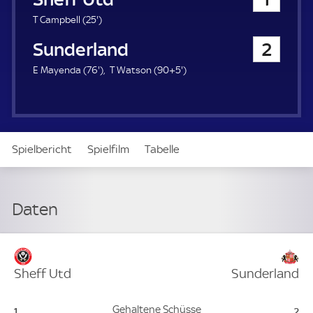
a
u
2
T Campbell (
25'
)
e
5
Sunderland
2
r
.
m
7
9
E Mayenda (
76'
)
T Watson (
90+5'
)
i
6
5
n
.
.
u
m
m
t
i
i
e
n
n
Spielbericht
Spielfilm
Tabelle
u
u
t
t
e
e
News & Video
Daten
Aufstellung
Daten
Verteidigung
Sheff Utd
Sunderland
Sheff Utd:
Sun
Gehaltene Schüsse
1
2