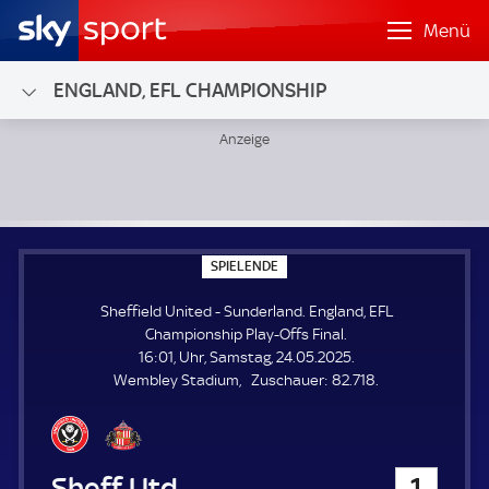
Menü
ENGLAND, EFL CHAMPIONSHIP
Sheffield United - Sunderland; England, EFL Championship 
S
SPIELENDE
P
I
Sheffield United - Sunderland. England, EFL
E
L
Championship Play-Offs Final.
E
16:01, Uhr, Samstag, 24.05.2025.
N
D
Z
Wembley Stadium
Zuschauer:
82.718.
E
u
s
c
h
Sheffield United
1