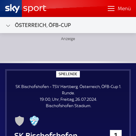
Menü
ÖSTERREICH, ÖFB-CUP
SK Bischofshofen - TSV Hartberg; Österreich, ÖFB-Cup 1. 
S
SPIELENDE
P
I
SK Bischofshofen - TSV Hartberg. Österreich, ÖFB-Cup 1.
E
L
Runde.
E
19:00, Uhr, Freitag, 26.07.2024.
N
D
Bischofshofen Stadium.
E
SK Bischofshofen
1