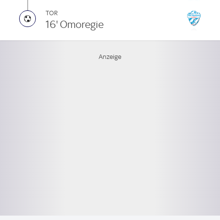
TOR
16' Omoregie