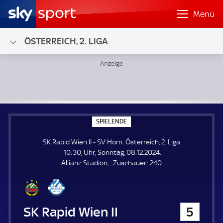
Menü
ÖSTERREICH, 2. LIGA
SK Rapid Wien II - SV Horn; Österreich, 2. Liga
S
SPIELENDE
P
I
SK Rapid Wien II - SV Horn. Österreich, 2. Liga.
E
L
10:30, Uhr, Sonntag, 08.12.2024.
E
Z
Allianz Stadion
Zuschauer:
240.
N
D
u
E
s
c
h
SK Rapid Wien II
5
a