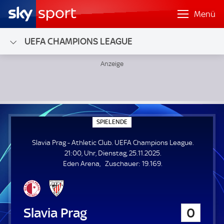
Menü
UEFA CHAMPIONS LEAGUE
Slavia Prag - Athletic Club; UEFA Champions League
S
SPIELENDE
P
I
Slavia Prag - Athletic Club. UEFA Champions League.
E
L
21:00, Uhr, Dienstag, 25.11.2025.
E
Z
Eden Arena
Zuschauer:
19.169.
N
D
u
E
s
c
h
Slavia Prag
0
a