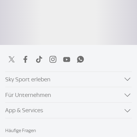
Sky Sport erleben
Für Unternehmen
App & Services
Häufige Fragen