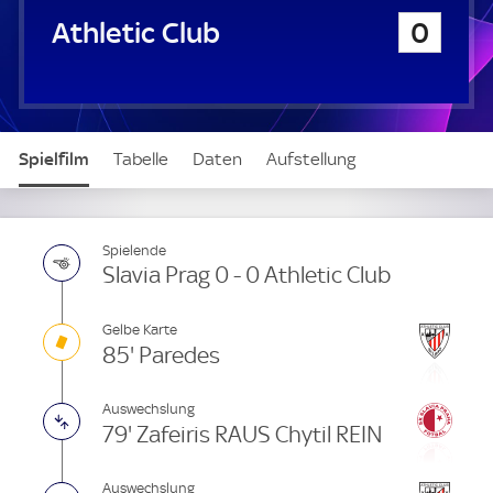
u
Athletic Club
0
e
r
Spielfilm
Tabelle
Daten
Aufstellung
Live
Spielende
Slavia Prag 0 - 0 Athletic Club
Gelbe Karte
85' Paredes
Auswechslung
79' Zafeiris RAUS Chytil REIN
Auswechslung