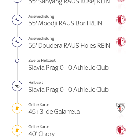
55' Sanyang RAUS Kusej REIN
Auswechslung
55' Mbodji RAUS Boril REIN
Auswechslung
55' Doudera RAUS Holes REIN
Zweite Halbzeit
Slavia Prag 0 - 0 Athletic Club
Halbzeit
Slavia Prag 0 - 0 Athletic Club
Gelbe Karte
45+3' de Galarreta
Gelbe Karte
40' Chory