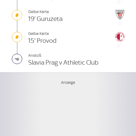
Gelbe Karte
19' Guruzeta
Gelbe Karte
15' Provod
Anstoß
Slavia Prag v Athletic Club