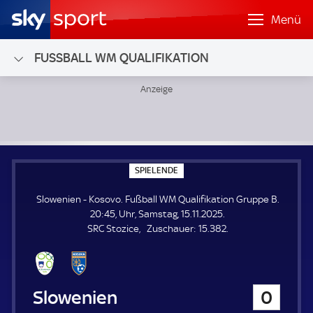
Menü
FUSSBALL WM QUALIFIKATION
Slowenien - Kosovo; Fußball WM Qualifikation Gruppe B
S
SPIELENDE
P
I
Slowenien - Kosovo. Fußball WM Qualifikation Gruppe B.
E
L
20:45, Uhr, Samstag, 15.11.2025.
E
Z
SRC Stozice
Zuschauer:
15.382.
N
D
u
E
s
c
h
Slowenien
0
a