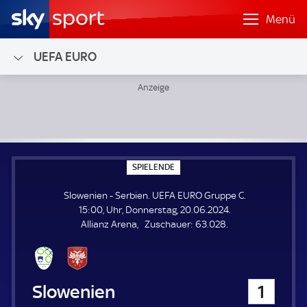
Menü
UEFA EURO
Slowenien - Serbien; UEFA EURO Gruppe C
S
SPIELENDE
P
I
Slowenien - Serbien. UEFA EURO Gruppe C.
E
L
15:00, Uhr, Donnerstag, 20.06.2024.
E
Z
Allianz Arena
Zuschauer:
63.028.
N
D
u
E
s
c
h
Slowenien
1
a