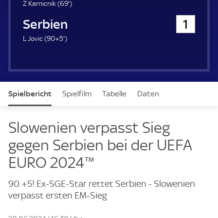
u
6
Z Karnicnik (
69'
)
e
9
Serbien
1
r
.
m
9
L Jovic (
90+5'
)
i
5
n
.
u
m
t
i
e
n
Spielbericht
Spielfilm
Tabelle
Daten
u
t
e
Aufstellung
Live
Slowenien verpasst Sieg
gegen Serbien bei der UEFA
EURO 2024™
90.+5! Ex-SGE-Star rettet Serbien - Slowenien
verpasst ersten EM-Sieg