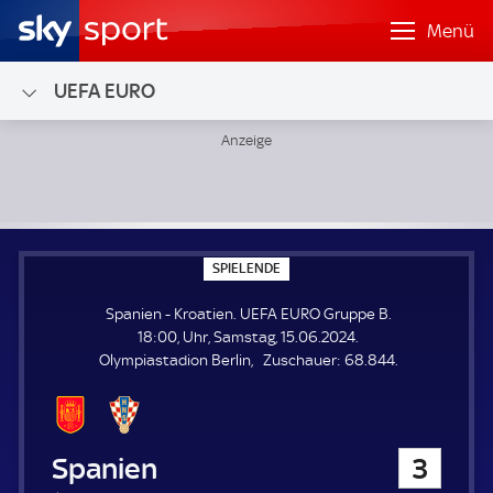
Menü
UEFA EURO
Spanien - Kroatien; UEFA EURO Gruppe B
S
SPIELENDE
P
I
Spanien - Kroatien. UEFA EURO Gruppe B.
E
L
18:00, Uhr, Samstag, 15.06.2024.
E
Z
Olympiastadion Berlin
Zuschauer:
68.844.
N
D
u
E
s
c
h
Spanien
3
a