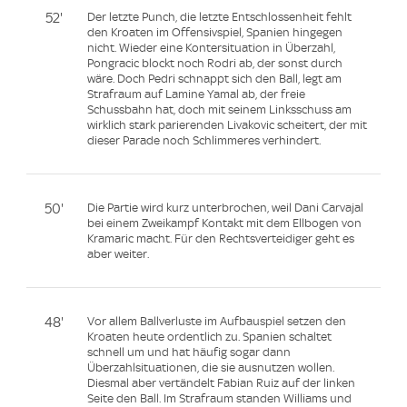
52'
Der letzte Punch, die letzte Entschlossenheit fehlt
den Kroaten im Offensivspiel, Spanien hingegen
nicht. Wieder eine Kontersituation in Überzahl,
Pongracic blockt noch Rodri ab, der sonst durch
wäre. Doch Pedri schnappt sich den Ball, legt am
Strafraum auf Lamine Yamal ab, der freie
Schussbahn hat, doch mit seinem Linksschuss am
wirklich stark parierenden Livakovic scheitert, der mit
dieser Parade noch Schlimmeres verhindert.
50'
Die Partie wird kurz unterbrochen, weil Dani Carvajal
bei einem Zweikampf Kontakt mit dem Ellbogen von
Kramaric macht. Für den Rechtsverteidiger geht es
aber weiter.
48'
Vor allem Ballverluste im Aufbauspiel setzen den
Kroaten heute ordentlich zu. Spanien schaltet
schnell um und hat häufig sogar dann
Überzahlsituationen, die sie ausnutzen wollen.
Diesmal aber vertändelt Fabian Ruiz auf der linken
Seite den Ball. Im Strafraum standen Williams und