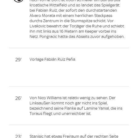
kroatische Mittelfeld und so landet das Spielgerät
bei Fabian Ruiz, der sofort den durchstartenden
Alvaro Morata mit einem herrlichen Steckpass
durchs Zentrum in die Sturmspitze schickt. Vor
Livakovic bewahrt der Torjäger die Ruhe und schiebt
ihn mit links aus 16 Metern am Keeper vorbei ins
Netz. Pongracic hatte das Abseits zuvor aufgehoben.
29'
Vorlage Fabián Ruiz Peña
26'
Von Nico Williams ist relativ wenig zu sehen. Der
Linksaußen kommt noch gar nicht ins Spiel,
bezeichnend seine Flanke auf Lamine Yamal, die ins
Toraus fliegt und unerreichbar ist.
23'
Stanisic hat etwas Freiraum auf der rechten Seite