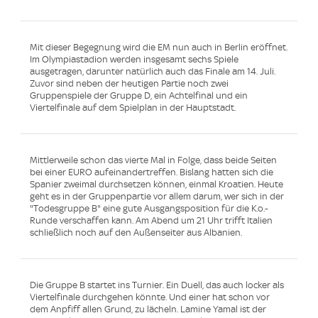
Mit dieser Begegnung wird die EM nun auch in Berlin eröffnet.
Im Olympiastadion werden insgesamt sechs Spiele
ausgetragen, darunter natürlich auch das Finale am 14. Juli.
Zuvor sind neben der heutigen Partie noch zwei
Gruppenspiele der Gruppe D, ein Achtelfinal und ein
Viertelfinale auf dem Spielplan in der Hauptstadt.
Mittlerweile schon das vierte Mal in Folge, dass beide Seiten
bei einer EURO aufeinandertreffen. Bislang hatten sich die
Spanier zweimal durchsetzen können, einmal Kroatien. Heute
geht es in der Gruppenpartie vor allem darum, wer sich in der
"Todesgruppe B" eine gute Ausgangsposition für die K.o.-
Runde verschaffen kann. Am Abend um 21 Uhr trifft Italien
schließlich noch auf den Außenseiter aus Albanien.
Die Gruppe B startet ins Turnier. Ein Duell, das auch locker als
Viertelfinale durchgehen könnte. Und einer hat schon vor
dem Anpfiff allen Grund, zu lächeln. Lamine Yamal ist der