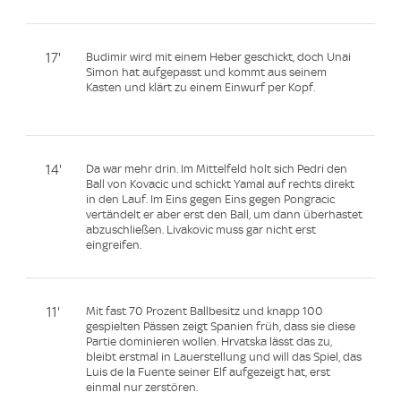
17'
Budimir wird mit einem Heber geschickt, doch Unai
Simon hat aufgepasst und kommt aus seinem
Kasten und klärt zu einem Einwurf per Kopf.
14'
Da war mehr drin. Im Mittelfeld holt sich Pedri den
Ball von Kovacic und schickt Yamal auf rechts direkt
in den Lauf. Im Eins gegen Eins gegen Pongracic
vertändelt er aber erst den Ball, um dann überhastet
abzuschließen. Livakovic muss gar nicht erst
eingreifen.
11'
Mit fast 70 Prozent Ballbesitz und knapp 100
gespielten Pässen zeigt Spanien früh, dass sie diese
Partie dominieren wollen. Hrvatska lässt das zu,
bleibt erstmal in Lauerstellung und will das Spiel, das
Luis de la Fuente seiner Elf aufgezeigt hat, erst
einmal nur zerstören.