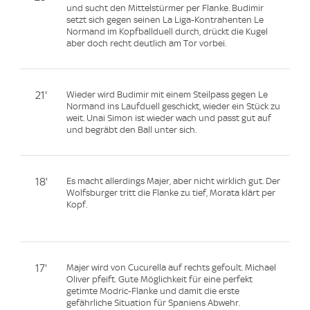
und sucht den Mittelstürmer per Flanke. Budimir
setzt sich gegen seinen La Liga-Kontrahenten Le
Normand im Kopfballduell durch, drückt die Kugel
aber doch recht deutlich am Tor vorbei.
21'
Wieder wird Budimir mit einem Steilpass gegen Le
Normand ins Laufduell geschickt, wieder ein Stück zu
weit. Unai Simon ist wieder wach und passt gut auf
und begräbt den Ball unter sich.
18'
Es macht allerdings Majer, aber nicht wirklich gut. Der
Wolfsburger tritt die Flanke zu tief, Morata klärt per
Kopf.
17'
Majer wird von Cucurella auf rechts gefoult. Michael
Oliver pfeift. Gute Möglichkeit für eine perfekt
getimte Modric-Flanke und damit die erste
gefährliche Situation für Spaniens Abwehr.