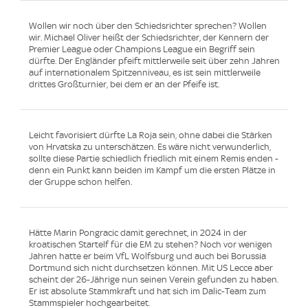
Wollen wir noch über den Schiedsrichter sprechen? Wollen
wir. Michael Oliver heißt der Schiedsrichter, der Kennern der
Premier League oder Champions League ein Begriff sein
dürfte. Der Engländer pfeift mittlerweile seit über zehn Jahren
auf internationalem Spitzenniveau, es ist sein mittlerweile
drittes Großturnier, bei dem er an der Pfeife ist.
Leicht favorisiert dürfte La Roja sein, ohne dabei die Stärken
von Hrvatska zu unterschätzen. Es wäre nicht verwunderlich,
sollte diese Partie schiedlich friedlich mit einem Remis enden -
denn ein Punkt kann beiden im Kampf um die ersten Plätze in
der Gruppe schon helfen.
Hätte Marin Pongracic damit gerechnet, in 2024 in der
kroatischen Startelf für die EM zu stehen? Noch vor wenigen
Jahren hatte er beim VfL Wolfsburg und auch bei Borussia
Dortmund sich nicht durchsetzen können. Mit US Lecce aber
scheint der 26-Jährige nun seinen Verein gefunden zu haben.
Er ist absolute Stammkraft und hat sich im Dalic-Team zum
Stammspieler hochgearbeitet.