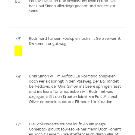
80'
Petkovic läuft an und schließt ins linke Eck ab. Das
hat Unai Simon allerdings geahnt und pariert zur
Seite.
78'
Rodri wird für sein Foulspiel noch mit Gelb verwarnt.
Da kommt er gut weg.
78'
Unai Simon will im Aufbau Le Normand anspielen,
doch Perisic springt in den Passweg. Der Ball landet
bei Petkovic, der Unai Simon ins Leere springen lässt
und ins leere Tor einschieben will. Rodri hat was
dagegen, trifft den Kroaten leicht am Fuß. Michael
Oliver entscheidet sofort: Elfmeter für Kroatien!
77'
Die Schlussviertelstunde läuft. An ein Mega-
Comeback glaubt sowieso keiner mehr. Doch kommt
es noch zu einem Ehrentreffer? Auch daran glaubt