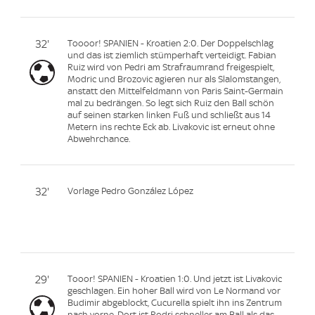
32'
Toooor! SPANIEN - Kroatien 2:0. Der Doppelschlag
und das ist ziemlich stümperhaft verteidigt. Fabian
Ruiz wird von Pedri am Strafraumrand freigespielt,
Modric und Brozovic agieren nur als Slalomstangen,
anstatt den Mittelfeldmann von Paris Saint-Germain
mal zu bedrängen. So legt sich Ruiz den Ball schön
auf seinen starken linken Fuß und schließt aus 14
Metern ins rechte Eck ab. Livakovic ist erneut ohne
Abwehrchance.
32'
Vorlage Pedro González López
29'
Tooor! SPANIEN - Kroatien 1:0. Und jetzt ist Livakovic
geschlagen. Ein hoher Ball wird von Le Normand vor
Budimir abgeblockt, Cucurella spielt ihn ins Zentrum
nach vorne. Dort ist Rodri schneller am Ball als das