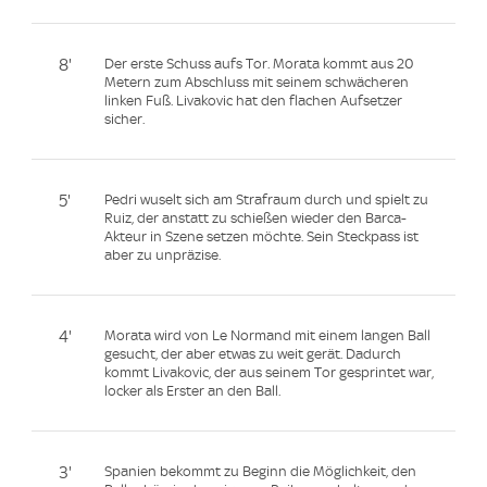
8'
Der erste Schuss aufs Tor. Morata kommt aus 20
Metern zum Abschluss mit seinem schwächeren
linken Fuß. Livakovic hat den flachen Aufsetzer
sicher.
5'
Pedri wuselt sich am Strafraum durch und spielt zu
Ruiz, der anstatt zu schießen wieder den Barca-
Akteur in Szene setzen möchte. Sein Steckpass ist
aber zu unpräzise.
4'
Morata wird von Le Normand mit einem langen Ball
gesucht, der aber etwas zu weit gerät. Dadurch
kommt Livakovic, der aus seinem Tor gesprintet war,
locker als Erster an den Ball.
3'
Spanien bekommt zu Beginn die Möglichkeit, den