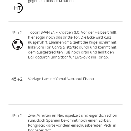
gegen ein blasses Kroatien.
45'+2'
Tooor! SPANIEN - Kroatien 3:0. Vor der Halbzeit fällt
hier sogar noch das dritte Tor. Die Ecke wird kurz
ausgeführt, Lamine Yamal zieht die Kugel scharf mit
links vors Tor. Carvajal startet durch und kommt mit
dem ausgestreckten Fuß noch dran und lenkt den
Ball dadurch unhaltbar für Livakovic ins Tor ab.
45'+2'
Vorlage Lamine Yamal Nasraoui Ebana
45'+2'
Zwei Minuten an Nachspielzeit sind eigentlich schon
rum, doch Spanien bekommt noch einen Eckball.
Pongracic klärte vor dem einschussbereiten Pedri in
höchster Not.