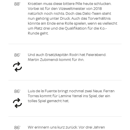
88'
Kroatien muss diese bittere Pille heute schlucken.
Vorbei ist für den Vizeweltmeister von 2018
natürlich noch nichts. Doch das Dalic-Team steht
nun gehörig unter Druck. Auch das Torverhältnis
könnte am Ende eine Rolle spielen, wenn es vielleicht
um Platz drei und die Qualifikation für die K.o.-
Runde geht.
86'
Und auch Ersatzkapitän Rodri hat Feierabend.
Martin Zubimendi kommt für ihn.
86'
Luis de la Fuente bringt nochmal zwei Neue. Ferran
Torres kommt für Lamine Yamal ins Spiel, der ein
tolles Spiel gemacht hat.
86'
Wir erinnern uns kurz zurück: Vor drei Jahren