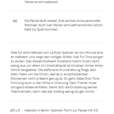
Yamal einschussbereit.
46'
Die Partie läuft wieder. Erst einmal ohne personelle
Wechsel, doch Ivan Perisic wird wahrscheinlich schon
bald ins Spiel kommen.
Was für eine Halbzeit von La Roja. Spanien ist von Minute eins
an hellwach und zeigt den nötigen Willen, hier für Tore sorgen
zu wollen. Das Abwehrbollwerk Kroatiens macht ihnen recht
wenig aus, vor allem im Umschaltspiel ist Kroatien immer einen
Schritt langsamer. Die defensive Grundhaltung fliegt dem
Dalic-Team um die Ohren, weil es in entscheidenden
Momenten nicht präsent genug ist. So geht diese Drei-Tore-
Führung auch in der Höhe in Ordnung. Dem Trainer muss
dringend etwas einfallen, damit sich die Einstellung seines
Teams ändert, denn das war bislang wenig bis gar nichts.
45'+5'
Halbzeit in Berlin. Spanien führt zur Pause mit 3:0