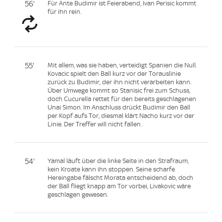
56'
Für Ante Budimir ist Feierabend, Ivan Perisic kommt
für ihn rein.
55'
Mit allem, was sie haben, verteidigt Spanien die Null.
Kovacic spielt den Ball kurz vor der Torauslinie
zurück zu Budimir, der ihn nicht verarbeiten kann.
Über Umwege kommt so Stanisic frei zum Schuss,
doch Cucurella rettet für den bereits geschlagenen
Unai Simon. Im Anschluss drückt Budimir den Ball
per Kopf aufs Tor, diesmal klärt Nacho kurz vor der
Linie. Der Treffer will nicht fallen.
54'
Yamal läuft über die linke Seite in den Strafraum,
kein Kroate kann ihn stoppen. Seine scharfe
Hereingabe fälscht Morata entscheidend ab, doch
der Ball fliegt knapp am Tor vorbei, Livakovic wäre
geschlagen gewesen.