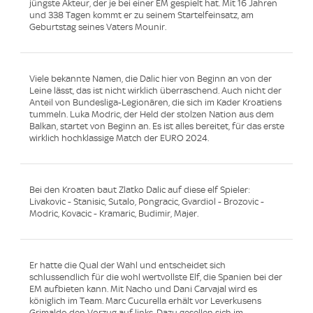
jüngste Akteur, der je bei einer EM gespielt hat. Mit 16 Jahren
und 338 Tagen kommt er zu seinem Startelfeinsatz, am
Geburtstag seines Vaters Mounir.
Viele bekannte Namen, die Dalic hier von Beginn an von der
Leine lässt, das ist nicht wirklich überraschend. Auch nicht der
Anteil von Bundesliga-Legionären, die sich im Kader Kroatiens
tummeln. Luka Modric, der Held der stolzen Nation aus dem
Balkan, startet von Beginn an. Es ist alles bereitet, für das erste
wirklich hochklassige Match der EURO 2024.
Bei den Kroaten baut Zlatko Dalic auf diese elf Spieler:
Livakovic - Stanisic, Sutalo, Pongracic, Gvardiol - Brozovic -
Modric, Kovacic - Kramaric, Budimir, Majer.
Er hatte die Qual der Wahl und entscheidet sich
schlussendlich für die wohl wertvollste Elf, die Spanien bei der
EM aufbieten kann. Mit Nacho und Dani Carvajal wird es
königlich im Team. Marc Cucurella erhält vor Leverkusens
Grimaldo den Vorzug auf links. Dazu gesellen sich im