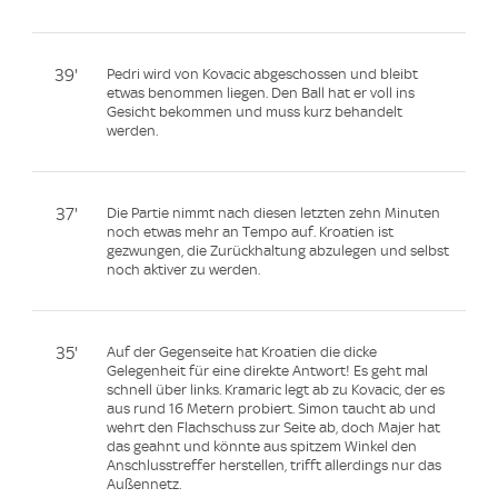
39'
Pedri wird von Kovacic abgeschossen und bleibt
etwas benommen liegen. Den Ball hat er voll ins
Gesicht bekommen und muss kurz behandelt
werden.
37'
Die Partie nimmt nach diesen letzten zehn Minuten
noch etwas mehr an Tempo auf. Kroatien ist
gezwungen, die Zurückhaltung abzulegen und selbst
noch aktiver zu werden.
35'
Auf der Gegenseite hat Kroatien die dicke
Gelegenheit für eine direkte Antwort! Es geht mal
schnell über links. Kramaric legt ab zu Kovacic, der es
aus rund 16 Metern probiert. Simon taucht ab und
wehrt den Flachschuss zur Seite ab, doch Majer hat
das geahnt und könnte aus spitzem Winkel den
Anschlusstreffer herstellen, trifft allerdings nur das
Außennetz.