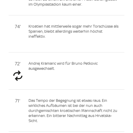
im Olympiastadion kaum einer.
74'
Kroatien hat mittlerweile sogar mehr Torschüsse als
Spanien, bleibt allerdings weiterhin höchst
ineffektiv.
72'
Andrej Kramaric wird für Bruno Petkovic
ausgewechselt.
71'
Das Tempo der Begegnung ist etwas raus. Ein
wirkliches Aufbäumen ist bei der nun auch
durchgemischten kroatischen Mannschaft nicht zu
erkennen. Ein bitterer Nachmittag aus Hrvatska-
Sicht.