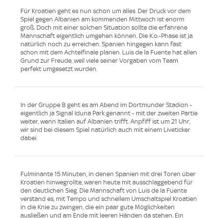
Für Kroatien geht es nun schon um alles. Der Druck vor dem
Spiel gegen Albanien am kommenden Mittwoch ist enorm
groß. Doch mit einer solchen Situation sollte die erfahrene
Mannschaft eigentlich umgehen können. Die K.o.-Phase ist ja
natürlich noch zu erreichen. Spanien hingegen kann fast
schon mit dem Achtelfinale planen. Luis de la Fuente hat allen
Grund zur Freude, weil viele seiner Vorgaben vom Team
perfekt umgesetzt wurden.
In der Gruppe B geht es am Abend im Dortmunder Stadion -
eigentlich ja Signal Iduna Park genannt - mit der zweiten Partie
weiter, wenn Italien auf Albanien trifft. Anpfiff ist um 21 Uhr,
wir sind bei diesem Spiel natürlich auch mit einem Liveticker
dabei.
Fulminante 15 Minuten, in denen Spanien mit drei Toren über
Kroatien hinwegrollte, waren heute mit ausschlaggebend für
den deutlichen Sieg. Die Mannschaft von Luis de la Fuente
verstand es, mit Tempo und schnellem Umschaltspiel Kroatien
in die Knie zu zwingen, die ein paar gute Möglichkeiten
ausließen und am Ende mit leeren Händen da stehen. Ein