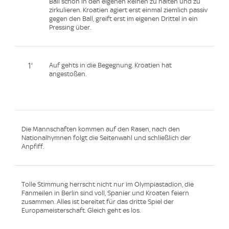
Ball schön in den eigenen Reihen zu halten und zu
zirkulieren. Kroatien agiert erst einmal ziemlich passiv
gegen den Ball, greift erst im eigenen Drittel in ein
Pressing über.
1'
Auf gehts in die Begegnung. Kroatien hat
angestoßen.
Die Mannschaften kommen auf den Rasen, nach den
Nationalhymnen folgt die Seitenwahl und schließlich der
Anpfiff.
Tolle Stimmung herrscht nicht nur im Olympiastadion, die
Fanmeilen in Berlin sind voll, Spanier und Kroaten feiern
zusammen. Alles ist bereitet für das dritte Spiel der
Europameisterschaft. Gleich geht es los.