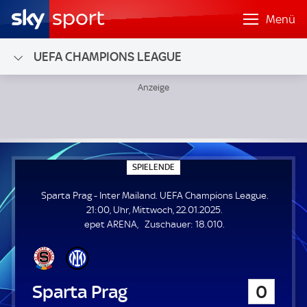
Menü
UEFA CHAMPIONS LEAGUE
Sparta Prag - Inter Mailand; UEFA Champions League
S
SPIELENDE
P
I
Sparta Prag - Inter Mailand. UEFA Champions League.
E
L
21:00, Uhr, Mittwoch, 22.01.2025.
E
Z
epet ARENA
Zuschauer:
18.010.
N
D
u
E
s
c
h
Sparta Prag
0
a