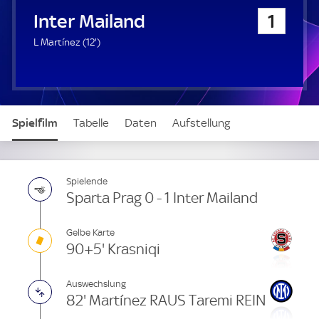
u
Inter Mailand
1
e
r
1
L Martínez (
12'
)
2
.
m
i
n
Spielfilm
Tabelle
Daten
Aufstellung
u
t
e
Live
Spielende
Sparta Prag 0 - 1 Inter Mailand
Gelbe Karte
90+5' Krasniqi
Auswechslung
82' Martínez RAUS Taremi REIN