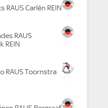
ks RAUS Carlén REIN
ndes RAUS
k REIN
ano RAUS Toornstra
uinen RAUS Bergraaf