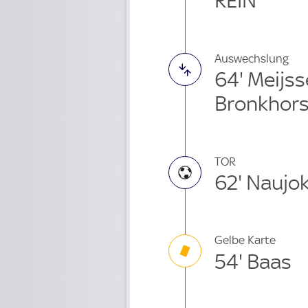
REIN
Auswechslung
64' Meijs
Bronkhors
TOR
62' Naujo
Gelbe Karte
54' Baas