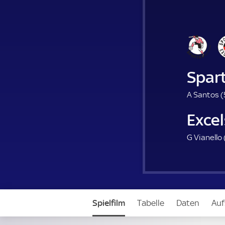
Spar
A Santos (
Exce
G Vianello 
Spielfilm
Tabelle
Daten
Auf