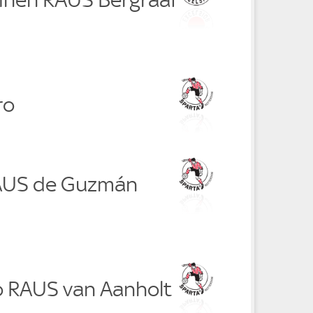
ro
RAUS de Guzmán
lo RAUS van Aanholt