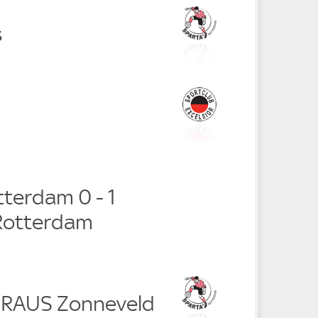
s
terdam 0 - 1
 Rotterdam
i RAUS Zonneveld