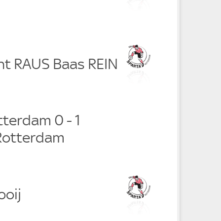
nt RAUS Baas REIN
terdam 0 - 1
 Rotterdam
ooij