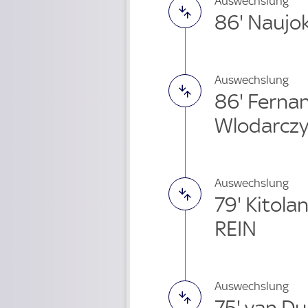
Auswechslung
86' Naujo
Auswechslung
86' Ferna
Wlodarczy
Auswechslung
79' Kitol
REIN
Auswechslung
75' van D