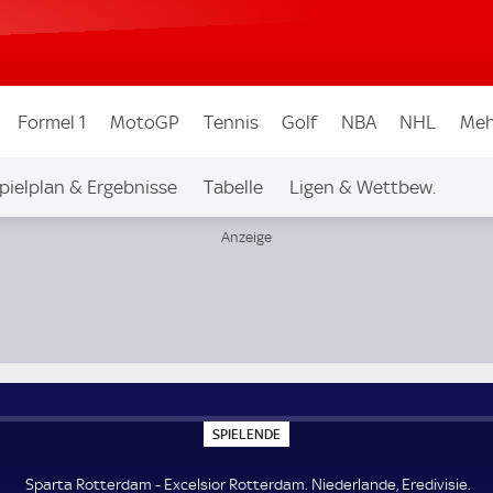
Formel 1
MotoGP
Tennis
Golf
NBA
NHL
Meh
pielplan & Ergebnisse
Tabelle
Ligen & Wettbew.
ivisie
S
SPIELENDE
P
I
E
Sparta Rotterdam - Excelsior Rotterdam. Niederlande, Eredivisie.