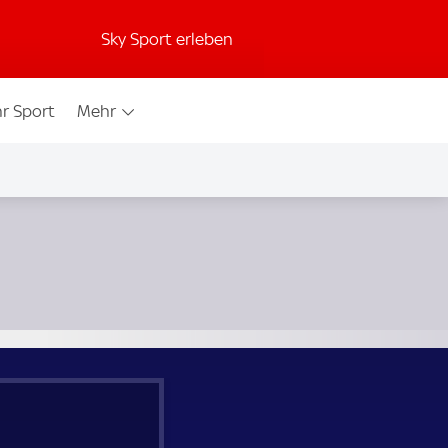
Sky Sport erleben
r Sport
Mehr