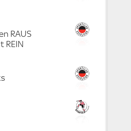
sen RAUS
t REIN
ks