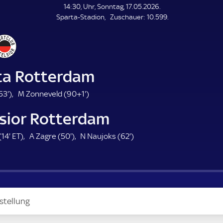
L
14:30, Uhr, Sonntag, 17.05.2026.
E
Z
Sparta-Stadion
Zuschauer:
10.599.
N
D
u
E
s
c
h
a
ta Rotterdam
u
e
5
9
53'
)
M Zonneveld (
90+1'
)
r
3
1
lsior Rotterdam
.
.
m
m
1
E
5
6
(
14'
ET
)
A Zagre (
50'
)
N Naujoks (
62'
)
i
i
4
T
0
2
n
n
.
.
.
u
u
m
m
m
t
t
i
i
i
e
e
n
n
n
stellung
u
u
u
t
t
t