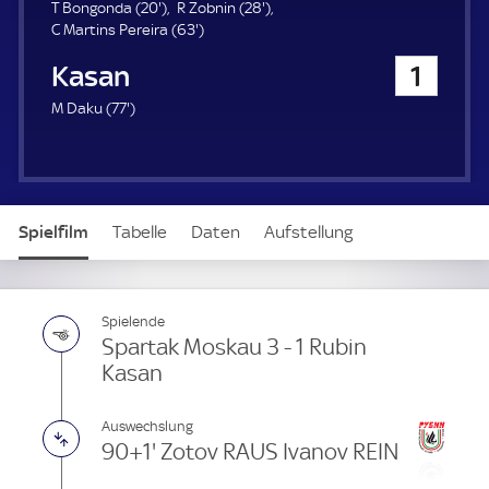
u
2
2
T Bongonda (
20'
)
R Zobnin (
28'
)
e
0
6
8
C Martins Pereira (
63'
)
r
.
3
.
Rubin Kasan
1
m
.
m
i
m
i
7
M Daku (
77'
)
n
i
n
7
u
n
u
.
t
u
t
m
e
t
e
i
e
n
Spielfilm
Tabelle
Daten
Aufstellung
u
t
e
Spielende
Spartak Moskau 3 - 1 Rubin
Kasan
Auswechslung
90+1' Zotov RAUS Ivanov REIN