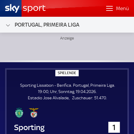
Menü
PORTUGAL, PRIMEIRA LIGA
Sporting Lissabon - Benfica; Portugal, Primeira Liga
S
SPIELENDE
P
I
Sporting Lissabon - Benfica. Portugal, Primeira Liga.
E
L
19:00, Uhr, Sonntag, 19.04.2026.
E
Z
Estadio Jose Alvalade
Zuschauer:
51.470.
N
D
u
E
s
c
h
Sporting Lissabon
1
a