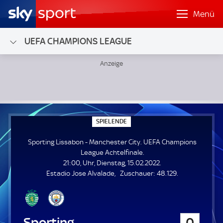
Menü
UEFA CHAMPIONS LEAGUE
Sporting Lissabon - Manchester City; UEFA Champions Lea
S
SPIELENDE
P
I
Sporting Lissabon - Manchester City. UEFA Champions
E
L
League Achtelfinale.
E
21:00, Uhr, Dienstag, 15.02.2022.
N
D
Z
Estadio Jose Alvalade
Zuschauer:
48.129.
E
u
s
c
h
Sporting Lissabon
0