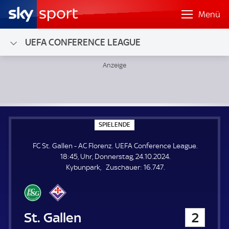
Menü
UEFA CONFERENCE LEAGUE
FC St. Gallen - AC Florenz; UEFA Conference League
S
SPIELENDE
P
I
FC St. Gallen - AC Florenz. UEFA Conference League.
E
L
18:45, Uhr, Donnerstag, 24.10.2024.
E
Z
Kybunpark
Zuschauer:
16.747.
N
D
u
E
s
c
h
FC St. Gallen
2
a