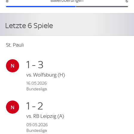
St. Pauli:
Kai
Balleroberungen
8
6
Letzte 6 Spiele
St. Pauli
1 - 3
vs.
Wolfsburg
(H)
16.05.2026
Bundesliga
1 - 2
vs.
RB Leipzig
(A)
09.05.2026
Bundesliga