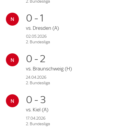
2. Bundesliga
0 - 1
vs.
Dresden
(A)
02.05.2026
2. Bundesliga
0 - 2
vs.
Braunschweig
(H)
24.04.2026
2. Bundesliga
0 - 3
vs.
Kiel
(A)
17.04.2026
2. Bundesliga