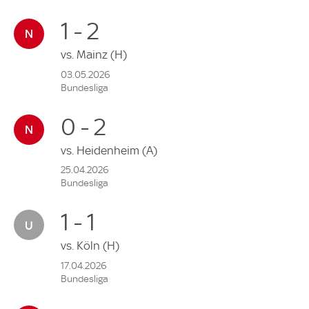
1 - 2
vs.
Mainz
(H)
03.05.2026
Bundesliga
0 - 2
vs.
Heidenheim
(A)
25.04.2026
Bundesliga
1 - 1
vs.
Köln
(H)
17.04.2026
Bundesliga