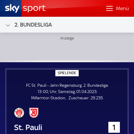
Menü
2. BUNDESLIGA
FC St. Pauli - Jahn Regensburg; 2. Bundesliga
S
SPIELENDE
P
I
FC St. Pauli - Jahn Regensburg. 2. Bundesliga.
E
L
13:00, Uhr, Samstag, 01.04.2023.
E
Z
Millerntor-Stadion
Zuschauer:
29.235.
N
D
u
E
s
c
h
FC St. Pauli
1
a