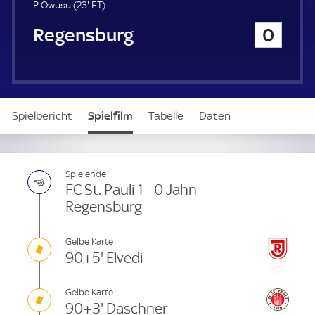
u
2
E
P Owusu (
23'
ET
)
e
3
T
Jahn Regensburg
0
r
.
m
i
n
u
t
Spielbericht
Spielfilm
Tabelle
Daten
e
Aufstellung
Spielende
FC St. Pauli 1 - 0 Jahn
Regensburg
Gelbe Karte
90+5' Elvedi
Gelbe Karte
90+3' Daschner