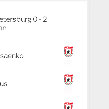
Petersburg 0 - 2
an
tsaenko
bus