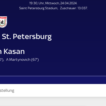
L
19:30, Uhr, Mittwoch, 24.04.2024.
E
Z
Saint Petersburg Stadium
Zuschauer:
13.037.
N
D
u
E
s
c
h
a
 St. Petersburg
u
e
r
n Kasan
5
6
0'
)
A Martynovich (
67'
)
0
7
.
.
m
m
i
i
n
n
stellung
u
u
t
t
e
e