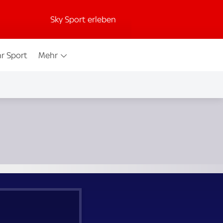
Sky Sport erleben
r Sport
Mehr