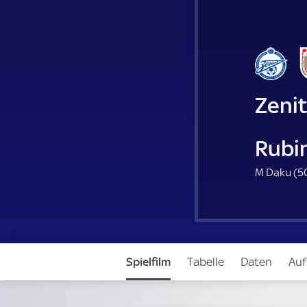
Zenit
Rubi
M Daku (
5
Spielfilm
Tabelle
Daten
Auf