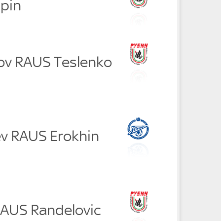
pin
ov RAUS Teslenko
ev RAUS Erokhin
RAUS Randelovic