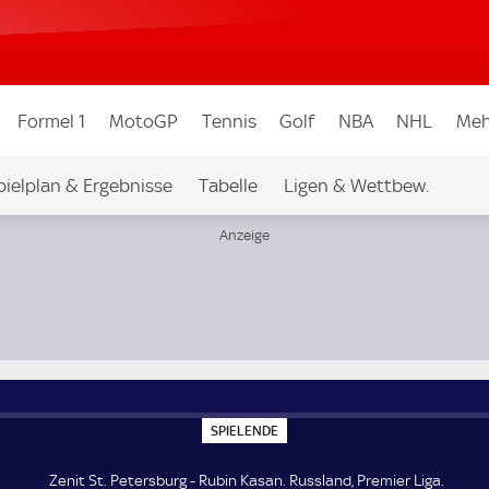
Formel 1
MotoGP
Tennis
Golf
NBA
NHL
Meh
pielplan & Ergebnisse
Tabelle
Ligen & Wettbew.
S
SPIELENDE
P
I
E
Zenit St. Petersburg - Rubin Kasan. Russland, Premier Liga.