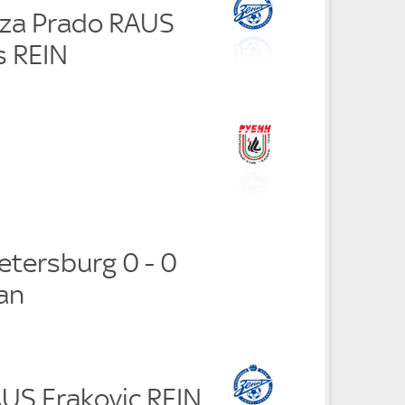
uza Prado RAUS
 REIN
Petersburg 0 - 0
an
AUS Erakovic REIN