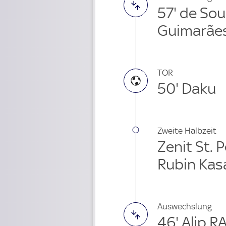
57' de So
Guimarães
TOR
50' Daku
Zweite Halbzeit
Zenit St. 
Rubin Kas
Auswechslung
46' Alip R