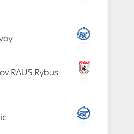
voy
kov RAUS Rybus
ic